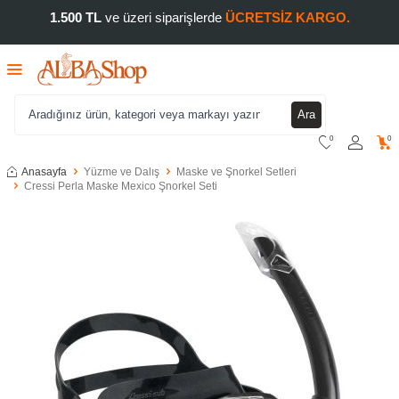
1.500 TL
ve üzeri siparişlerde
ÜCRETSİZ KARGO.
Ara
0
0
Anasayfa
Yüzme ve Dalış
Maske ve Şnorkel Setleri
Cressi Perla Maske Mexico Şnorkel Seti