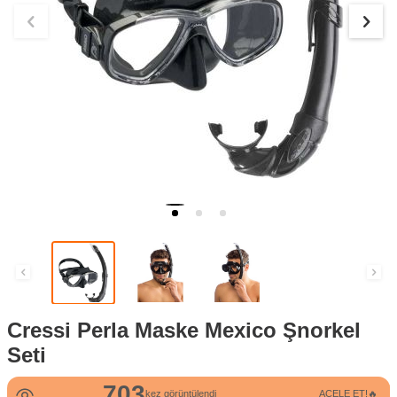
Cressi Perla Maske Mexico Şnorkel
Seti
703
42
kez görüntülendi
ACELE ET!🔥
kez satın alındı