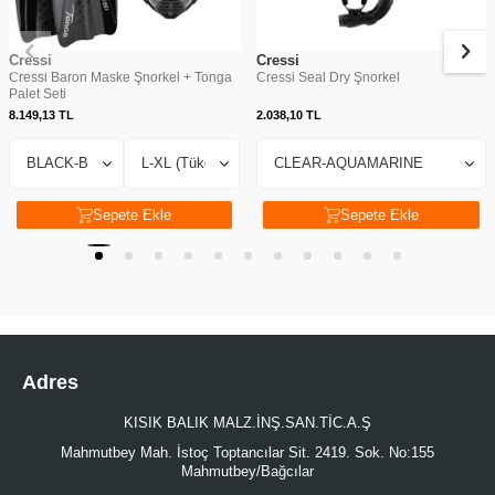
Cressi
Cressi
Cressi Baron Maske Şnorkel + Tonga
Cressi Seal Dry Şnorkel
Palet Seti
8.149,13
TL
2.038,10
TL
Sepete Ekle
Sepete Ekle
Adres
KISIK BALIK MALZ.İNŞ.SAN.TİC.A.Ş
Mahmutbey Mah. İstoç Toptancılar Sit. 2419. Sok. No:155
Mahmutbey/Bağcılar