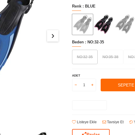
Renk :
BLUE
Beden :
NO:32-35
NO:32-35
NO:35-38
NO:
ADET
SEPETE
Listeye Ekle
Tavsiye Et
Y
Paylaş