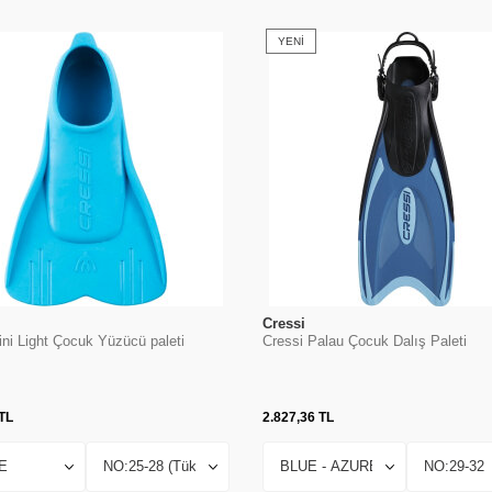
YENI
Cressi
ini Light Çocuk Yüzücü paleti
Cressi Palau Çocuk Dalış Paleti
TL
2.827,36
TL