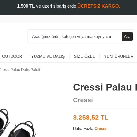
1.500 TL
ve üzeri siparişlerde
ÜCRETSİZ KARGO.
Ara
OUTDOOR
YÜZME VE DALIŞ
SIZE ÖZEL
YENI ÜRÜNLER
Cressi Palau Dalış Paleti
Cressi Palau 
Cressi
3.258,52
TL
Daha Fazla
Cressi