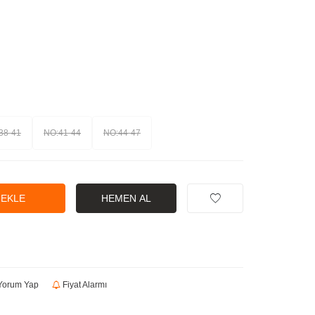
38-41
NO:41-44
NO:44-47
 EKLE
HEMEN AL
orum Yap
Fiyat Alarmı