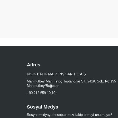
Adres
KISIK BALIK MALZ.İNŞ.SAN.TİC.A.Ş
Mahmutbey Mah. İstoç Toptancılar Sit. 2419. Sok. No:155
Mahmutbey/Bağcılar
+90 212 659 10 10
Sosyal Medya
Sosyal medyaya hesaplarımızı takip etmeyi unutmayın!