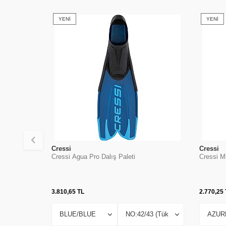
YENI
YENI
Cressi
Cressi
Cressi Agua Pro Dalış Paleti
Cressi M
3.810,65
TL
2.770,25