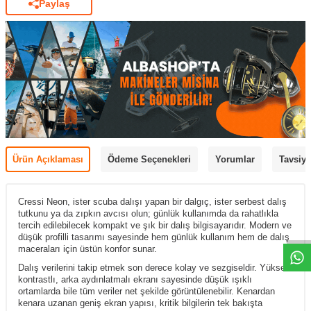
Paylaş
Ürün Açıklaması
Ödeme Seçenekleri
Yorumlar
Tavsiye
Cressi
Neon, ister scuba dalışı yapan bir dalgıç, ister serbest dalış
tutkunu ya da zıpkın avcısı olun; günlük kullanımda da rahatlıkla
tercih edilebilecek kompakt ve şık bir dalış bilgisayarıdır. Modern ve
düşük profilli tasarımı sayesinde hem günlük kullanım hem de dalış
maceraları için üstün konfor sunar.
Dalış verilerini takip etmek son derece kolay ve sezgiseldir. Yüksek
kontrastlı, arka aydınlatmalı ekranı sayesinde düşük ışıklı
ortamlarda bile tüm veriler net şekilde görüntülenebilir. Kenardan
kenara uzanan geniş ekran yapısı, kritik bilgilerin tek bakışta