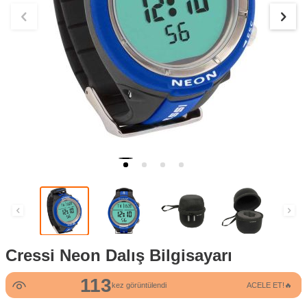
Cressi Neon Dalış Bilgisayarı
113
kez görüntülendi
ACELE ET!🔥