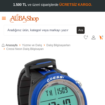
1.500 TL
ve üzeri siparişlerde
ÜCRETSİZ KARGO.
Ara
0
0
Anasayfa
Yüzme ve Dalış
Dalış Bilgisayarları
Cressi Neon Dalış Bilgisayarı