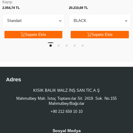
Kayışı
2.054,74
TL
20.210,69
TL
Sepete Ekle
Sepete Ekle
Adres
KISIK BALIK MALZ.İNŞ.SAN.TİC.A.Ş
Mahmutbey Mah. İstoç Toptancılar Sit. 2419. Sok. No:155
Mahmutbey/Bağcılar
+90 212 659 10 10
Sosyal Medya