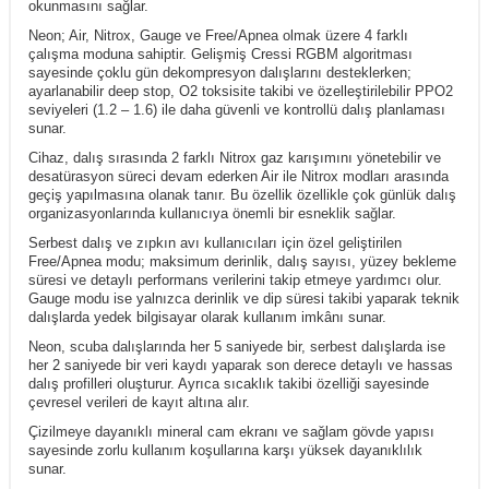
okunmasını sağlar.
Neon; Air, Nitrox, Gauge ve Free/Apnea olmak üzere 4 farklı
çalışma moduna sahiptir. Gelişmiş Cressi RGBM algoritması
sayesinde çoklu gün dekompresyon dalışlarını desteklerken;
ayarlanabilir deep stop, O2 toksisite takibi ve özelleştirilebilir PPO2
seviyeleri (1.2 – 1.6) ile daha güvenli ve kontrollü dalış planlaması
sunar.
Cihaz, dalış sırasında 2 farklı Nitrox gaz karışımını yönetebilir ve
desatürasyon süreci devam ederken Air ile Nitrox modları arasında
geçiş yapılmasına olanak tanır. Bu özellik özellikle çok günlük dalış
organizasyonlarında kullanıcıya önemli bir esneklik sağlar.
Serbest dalış ve zıpkın avı kullanıcıları için özel geliştirilen
Free/Apnea modu; maksimum derinlik, dalış sayısı, yüzey bekleme
süresi ve detaylı performans verilerini takip etmeye yardımcı olur.
Gauge modu ise yalnızca derinlik ve dip süresi takibi yaparak teknik
dalışlarda yedek bilgisayar olarak kullanım imkânı sunar.
Neon, scuba dalışlarında her 5 saniyede bir, serbest dalışlarda ise
her 2 saniyede bir veri kaydı yaparak son derece detaylı ve hassas
dalış profilleri oluşturur. Ayrıca sıcaklık takibi özelliği sayesinde
çevresel verileri de kayıt altına alır.
Çizilmeye dayanıklı mineral cam ekranı ve sağlam gövde yapısı
sayesinde zorlu kullanım koşullarına karşı yüksek dayanıklılık
sunar.