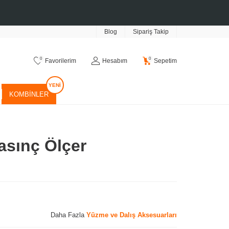
Blog
Sipariş Takip
0
0
Favorilerim
Hesabım
Sepetim
KOMBINLER
asınç Ölçer
Daha Fazla
Yüzme ve Dalış Aksesuarları