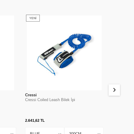
YENI
YENI
Cressi
Cressi
Cressi Coiled Leash Bilek İpi
Cressi Leona
2.641,62
TL
2.054,74
TL