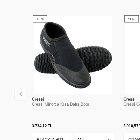
YENI
YENI
Cressi
Cressi
Cressi Minorca Kısa Dalış Botu
Cressi Co
3.734,12
TL
3.910,57