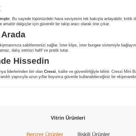
k
mıştır
. Bu sayede tüpünüzdeki hava seviyesini tek bakışta anlayabilir, kritik du
atör dalgıçlar için güvenilir bir takip aracı olarak öne çıkar.
r Arada
kipmanınıza sabitlemenizi sağlar. İster klips, ister bungee sistemiyle bağlayı
z, dalış setinizi hafif ve pratik tutar.
nde Hissedin
ya liderlerinden biri olan
Cressi
, kalite ve güvenilirliğiyle bilinir. Cressi Min
yanıklı yapısıyla uzun yıllar boyunca güvenle kullanabileceğiniz bir ekipmandır
Vitrin Ürünleri
Benzer Ürünler
İlişkili Ürünler