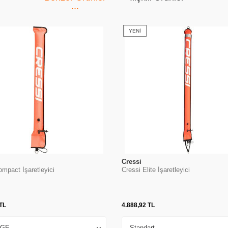
YENI
Cressi
mpact İşaretleyici
Cressi Elite İşaretleyici
TL
4.888,92
TL