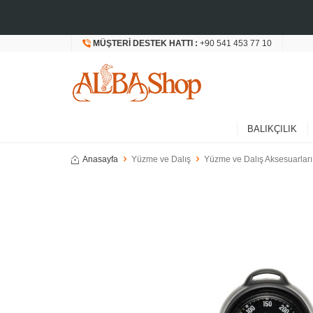
MÜŞTERI DESTEK HATTI :
+90 541 453 77 10
BALIKÇILIK
Anasayfa
Yüzme ve Dalış
Yüzme ve Dalış Aksesuarları