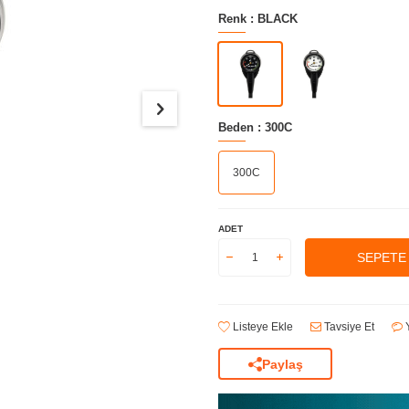
Renk :
BLACK
Beden :
300C
300C
ADET
SEPETE
Listeye Ekle
Tavsiye Et
Y
Paylaş