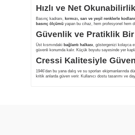
Hızlı ve Net Okunabilirli
Basınç kadranı,
kırmızı, sarı ve yeşil renklerle kodlan
basınç ölçümü
yapan bu cihaz, hem profesyonel hem de am
Güvenlik ve Pratiklik Bi
Üst kısmındaki
bağlantı halkası
, göstergenizi kolayca e
güvenli konumda kalır. Küçük boyutu sayesinde yer kaplama
Cressi Kalitesiyle Güve
1946’dan bu yana dalış ve su sporları ekipmanlarında dün
kritik anlarda güven verir. Kullanıcı dostu tasarımı ve da