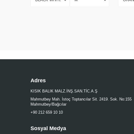
Adres
KISIK BALIK MALZ.İNŞ.SAN.TİC.A.Ş
Mahmutbey Mah. İstoç Toptancılar Sit. 2419. Sok. No:155
Mahmutbey/Bağcılar
+90 212 659 10 10
Sosyal Medya