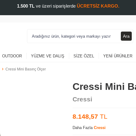
1.500 TL
ve üzeri siparişlerde
ÜCRETSİZ KARGO.
Ara
OUTDOOR
YÜZME VE DALIŞ
SIZE ÖZEL
YENI ÜRÜNLER
Cressi Mini Basınç Ölçer
Cressi Mini B
Cressi
8.148,57
TL
Daha Fazla
Cressi