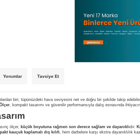
Yorumlar
Tavsiye Et
ardan biri, tüpünüzdeki hava seviyesini net ve doğru bir şekilde takip edebile
Ölçer
, kompakt tasarımı ve güvenilir performansıyla dalış esnasında ihtiyacın
asarım
asınç ölçer,
küçük boyutuna rağmen son derece sağlam ve dayanıklı
dır.
K
akt kauçuk kaplamalı dış kılıfı
, hem darbelere karşı ekstra dayanıklılık ka