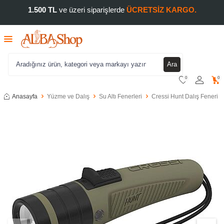
1.500 TL
ve üzeri siparişlerde
ÜCRETSİZ KARGO.
Ara
0
0
Anasayfa
Yüzme ve Dalış
Su Altı Fenerleri
Cressi Hunt Dalış Feneri