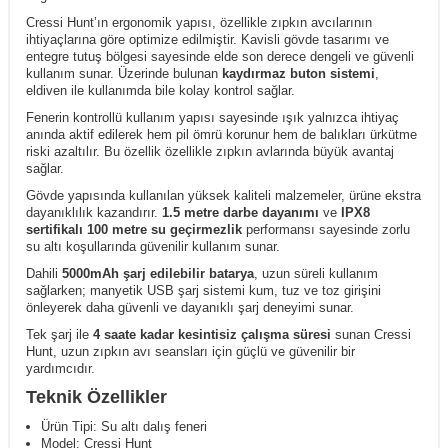
Cressi Hunt’ın ergonomik yapısı, özellikle zıpkın avcılarının
ihtiyaçlarına göre optimize edilmiştir. Kavisli gövde tasarımı ve
entegre tutuş bölgesi sayesinde elde son derece dengeli ve güvenli
kullanım sunar. Üzerinde bulunan
kaydırmaz buton sistemi
,
eldiven ile kullanımda bile kolay kontrol sağlar.
Fenerin kontrollü kullanım yapısı sayesinde ışık yalnızca ihtiyaç
anında aktif edilerek hem pil ömrü korunur hem de balıkları ürkütme
riski azaltılır. Bu özellik özellikle zıpkın avlarında büyük avantaj
sağlar.
Gövde yapısında kullanılan yüksek kaliteli malzemeler, ürüne ekstra
dayanıklılık kazandırır.
1.5 metre darbe dayanımı
ve
IPX8
sertifikalı 100 metre su geçirmezlik
performansı sayesinde zorlu
su altı koşullarında güvenilir kullanım sunar.
Dahili
5000mAh şarj edilebilir batarya
, uzun süreli kullanım
sağlarken; manyetik USB şarj sistemi kum, tuz ve toz girişini
önleyerek daha güvenli ve dayanıklı şarj deneyimi sunar.
Tek şarj ile
4 saate kadar kesintisiz çalışma süresi
sunan Cressi
Hunt, uzun zıpkın avı seansları için güçlü ve güvenilir bir
yardımcıdır.
Teknik Özellikler
Ürün Tipi: Su altı dalış feneri
Model: Cressi Hunt