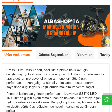
Ürün Açıklaması
Ödeme Seçenekleri
Yorumlar
Tavsiye
Cressi Hunt Dalış Feneri, özellikle zıpkınla balık avı için
geliştirilmiş, yüksek ışık gücü ve ergonomik kullanım özelliklerini bir
araya getiren profesyonel bir su altı feneridir. Güçlü ışık
performansı, uzun çalışma süresi ve kullanıcı dostu tasarımı
sayesinde düşük görüş koşullarında maksimum verim sağlar.
Fenerde kullanılan yüksek performanslı
Luminus SST40 LED
,
1600 lümen güçlü aydınlatma sunarken havada 290 metreyi aşan
ışık mesafesi ile dikkat çeker. Bu güçlü ışık yapısı, bulanık sularda
ve düşük görüşlü av bölgelerinde hedefin daha net görülmesini
sağlar.