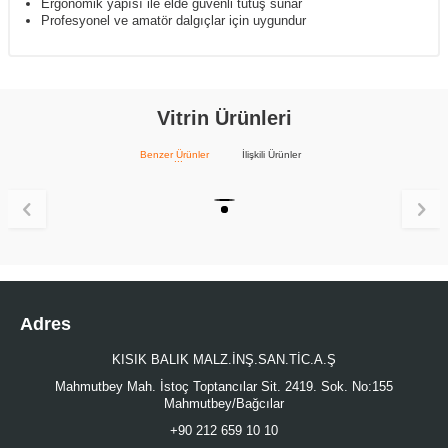
Ergonomik yapısı ile elde güvenli tutuş sunar
Profesyonel ve amatör dalgıçlar için uygundur
Vitrin Ürünleri
Benzer Ürünler
İlişkili Ürünler
Adres
KISIK BALIK MALZ.İNŞ.SAN.TİC.A.Ş
Mahmutbey Mah. İstoç Toptancılar Sit. 2419. Sok. No:155
Mahmutbey/Bağcılar
+90 212 659 10 10