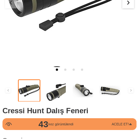
Cressi Hunt Dalış Feneri
43
kez görüntülendi
ACELE ET!🔥