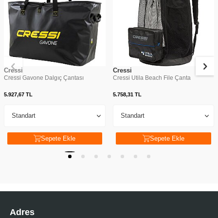
Cressi
Cressi
Cressi Gavone Dalgıç Çantası
Cressi Utila Beach File Çanta
5.927,67
TL
5.758,31
TL
Sepete Ekle
Sepete Ekle
Adres