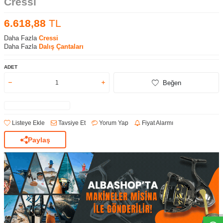
Cressi
6.618,88
TL
Daha Fazla
Cressi
Daha Fazla
Dalış Çantaları
ADET
Beğen
Listeye Ekle
Tavsiye Et
Yorum Yap
Fiyat Alarmı
Paylaş