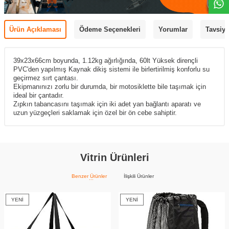
Ürün Açıklaması
Ödeme Seçenekleri
Yorumlar
Tavsiye
39x23x66cm boyunda, 1.12kg ağırlığında, 60lt Yüksek dirençli
PVC'den yapılmış Kaynak dikiş sistemi ile birlertirilmiş konforlu su
geçirmez sırt çantası.
Ekipmanınızı zorlu bir durumda, bir motosiklette bile taşımak için
ideal bir çantadır.
Zıpkın tabancasını taşımak için iki adet yan bağlantı aparatı ve
uzun yüzgeçleri saklamak için özel bir ön cebe sahiptir.
Vitrin Ürünleri
Benzer Ürünler
İlişkili Ürünler
YENI
YENI