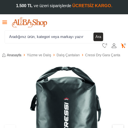
1.500 TL
ve üzeri siparişlerde
ÜCRETSİZ KARGO.
Ara
0
0
Anasayfa
Yüzme ve Dalış
Dalış Çantaları
Cressi Dry Gara Çanta