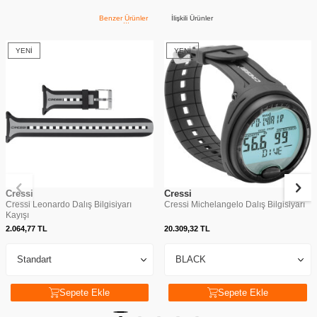
Benzer Ürünler
İlişkili Ürünler
YENI
YENI
Cressi
Cressi
Cressi Leonardo Dalış Bilgisiyarı
Cressi Michelangelo Dalış Bilgisiyarı
Kayışı
2.064,77
TL
20.309,32
TL
Sepete Ekle
Sepete Ekle