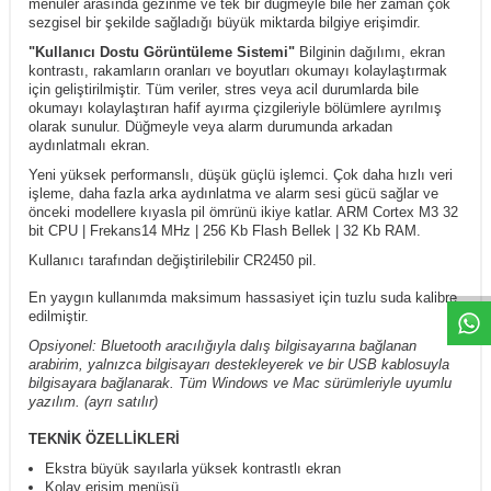
menüler arasında gezinme ve tek bir düğmeyle bile her zaman çok
sezgisel bir şekilde sağladığı büyük miktarda bilgiye erişimdir.
"Kullanıcı Dostu Görüntüleme Sistemi"
Bilginin dağılımı, ekran
kontrastı, rakamların oranları ve boyutları okumayı kolaylaştırmak
için geliştirilmiştir. Tüm veriler, stres veya acil durumlarda bile
okumayı kolaylaştıran hafif ayırma çizgileriyle bölümlere ayrılmış
olarak sunulur. Düğmeyle veya alarm durumunda arkadan
aydınlatmalı ekran.
Yeni yüksek performanslı, düşük güçlü işlemci. Çok daha hızlı veri
işleme, daha fazla arka aydınlatma ve alarm sesi gücü sağlar ve
önceki modellere kıyasla pil ömrünü ikiye katlar. ARM Cortex M3 32
bit CPU | Frekans14 MHz | 256 Kb Flash Bellek | 32 Kb RAM.
Kullanıcı tarafından değiştirilebilir CR2450 pil.
En yaygın kullanımda maksimum hassasiyet için tuzlu suda kalibre
edilmiştir.
Opsiyonel: Bluetooth aracılığıyla dalış bilgisayarına bağlanan
arabirim, yalnızca bilgisayarı destekleyerek ve bir USB kablosuyla
bilgisayara bağlanarak. Tüm Windows ve Mac sürümleriyle uyumlu
yazılım. (ayrı satılır)
TEKNİK ÖZELLİKLERİ
Ekstra büyük sayılarla yüksek kontrastlı ekran
Kolay erişim menüsü