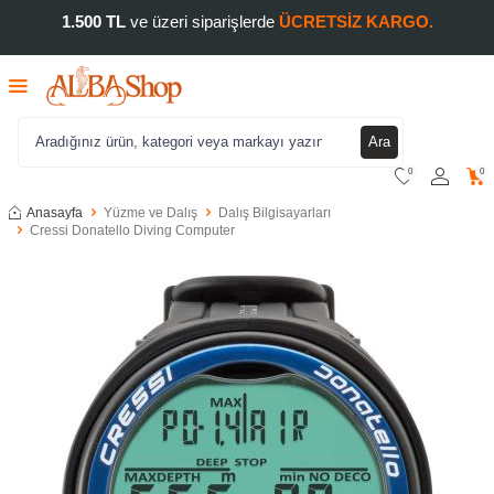
1.500 TL
ve üzeri siparişlerde
ÜCRETSİZ KARGO.
Ara
0
0
Anasayfa
Yüzme ve Dalış
Dalış Bilgisayarları
Cressi Donatello Diving Computer