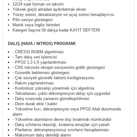
12/24 saat formatı ve takvim
Yüksek güçlü arkadan aydınlatmalı ekran
Yüzey süresi, desatürasyon ve uçuş süresi hesaplayıcısı
Pilin seviye göstergesi
Metrik veya İngiliz birimleri
Kategori başına 50 dalışa kadar KAYIT DEFTERİ
DALIŞ (HAVA / NITROX) PROGRAMI
- CRESSI RGBM algoritması
- Tam dalış veri işlemcisi
- PPO2 1.2-1.6 yapılandırması
- CNS toksisite oksijen seviyesinin grafik göstergesi
- Güvenlik beklemesi göstergesi
- Çok seviyeli güvenlik faktörü konfigürasyonu
- Rakım yapılandırması
- Kontrolsüz yükselişi yönetmek için algoritma
- Tekrarlanan, çoklu dekompresyon dalışı için uygundur
- Dalış sırasında zamanın görselleştirilmesi
- Derin durak ekle / kaldır
- Yükselme hızı, dekompresyon veya PPO2 ihlali durumunda
alarm
- Yükselme alarmlarını devre dışı bırakmak mümkündür
- Dalış sıfırlama olasılığı, kiralama amaçları için yararlı
- Planlama: dekompresyonsuz sınırların hesaplanması
- Maksimum dalış derinliği alarmı