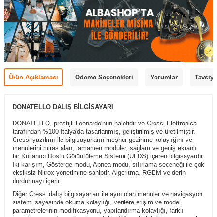
Ürün Açıklaması
Ödeme Seçenekleri
Yorumlar
Tavsiye
DONATELLO DALIŞ BİLGİSAYARI
DONATELLO, prestijli Leonardo'nun halefidir ve Cressi Elettronica
tarafından %100 İtalya'da tasarlanmış, geliştirilmiş ve üretilmiştir.
Cressi yazılımı ile bilgisayarların meşhur gezinme kolaylığını ve
menülerini miras alan, tamamen modüler, sağlam ve geniş ekranlı
bir Kullanıcı Dostu Görüntüleme Sistemi (UFDS) içeren bilgisayardır.
İki karışım, Gösterge modu, Apnea modu, sıfırlama seçeneği ile çok
eksiksiz Nitrox yönetimine sahiptir. Algoritma, RGBM ve derin
durdurmayı içerir.
Diğer Cressi dalış bilgisayarları ile aynı olan menüler ve navigasyon
sistemi sayesinde okuma kolaylığı, verilere erişim ve model
parametrelerinin modifikasyonu, yapılandırma kolaylığı, farklı