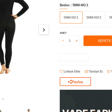
Beden :
5MM-NO:1
5MM-NO:1
5MM-NO:2
5
ADET
SEPETE
Listeye Ekle
Tavsiye Et
Y
Paylaş