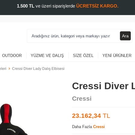
1.500 TL
ve üzeri siparişlerde
ÜCRETSİZ KARGO.
Ara
OUTDOOR
YÜZME VE DALIŞ
SIZE ÖZEL
YENI ÜRÜNLER
leri
Cressi Diver Lady Dalış Elbisesi
Cressi Diver 
Cressi
23.162,34
TL
Daha Fazla
Cressi