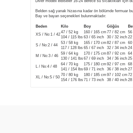
Diver modeli elbiseler 16-24 derece su sıcaklıkları için di
Belden sağ yanak hizasına kadar ön bölümde fermuar bu
Bay ve bayan seçenekleri bulunmaktadır.
Beden
Kilo
Boy
Göğüs
Be
47 / 52 kg
160 / 165 cm
77 / 82 cm
56
XS / No:1 / 42
104 / 115 lbs
63 / 65 inch
30 / 32 inch
22 
53 / 58 kg
165 / 170 cm
82 / 87 cm
60
S / No:2 / 44
117 / 128 lbs
65 / 67 inch
32 / 34 inch
24 
59 / 64 kg
170 / 175 cm
87 / 92 cm
64
M / No:3 / 46
130 / 141 lbs
67 / 69 inch
34 / 36 inch
25 
64 / 70 kg
175 / 180 cm
92 / 97 cm
68
L / No:4 / 48
141 / 154 lbs
69 / 71 inch
36 / 38 inch
27 
70 / 80 kg
180 / 185 cm
97 / 102 cm
72
XL / No:5 / 50
154 / 176 lbs
71 / 73 inch
38 / 40 inch
28 