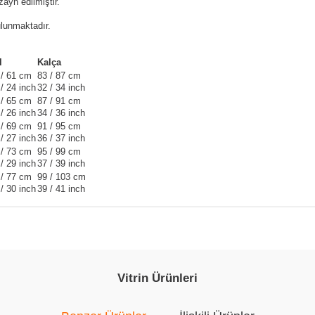
zayn edilmiştir.
lunmaktadır.
l
Kalça
 / 61 cm
83 / 87 cm
/ 24 inch
32 / 34 inch
 / 65 cm
87 / 91 cm
/ 26 inch
34 / 36 inch
 / 69 cm
91 / 95 cm
/ 27 inch
36 / 37 inch
 / 73 cm
95 / 99 cm
/ 29 inch
37 / 39 inch
 / 77 cm
99 / 103 cm
/ 30 inch
39 / 41 inch
Vitrin Ürünleri