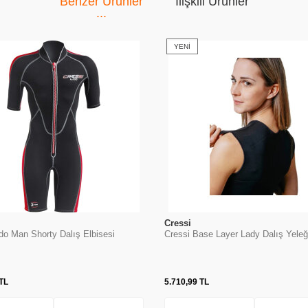
Benzer Ürünler
İlişkili Ürünler
YENI
Cressi
ido Man Shorty Dalış Elbisesi
Cressi Base Layer Lady Dalış Yeleğ
TL
5.710,99
TL