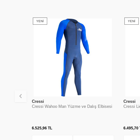
YENI
YENI
Cressi
Cressi
Cressi Wahoo Man Yüzme ve Dalış Elbisesi
Cressi L
6.525,96
TL
6.495,70