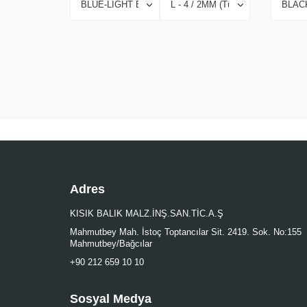
Adres
KISIK BALIK MALZ.İNŞ.SAN.TİC.A.Ş
Mahmutbey Mah. İstoç Toptancılar Sit. 2419. Sok. No:155
Mahmutbey/Bağcılar
+90 212 659 10 10
Sosyal Medya