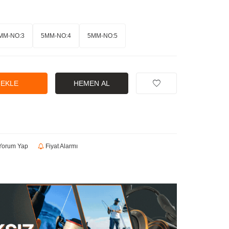
MM-NO:3
5MM-NO:4
5MM-NO:5
 EKLE
HEMEN AL
orum Yap
Fiyat Alarmı