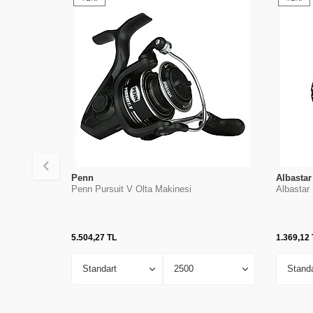
Penn
Albastar
Penn Pursuit V Olta Makinesi
Albastar
5.504,27
TL
1.369,12