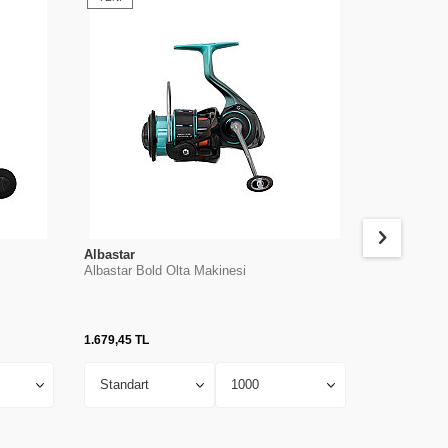
Albastar
Penn
Albastar Bold Olta Makinesi
Penn Squall
1.679,45
TL
23.252,81
TL