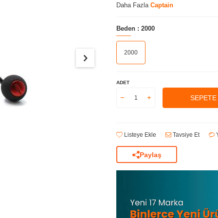
Daha Fazla
Captain
Beden :
2000
2000
ADET
SEPETE
Listeye Ekle
Tavsiye Et
Y
Paylaş