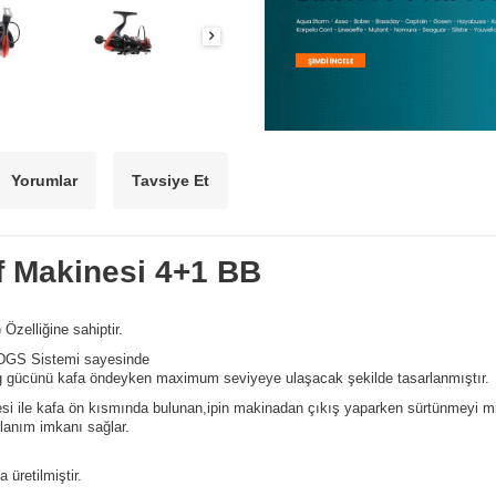
Yorumlar
Tavsiye Et
rf Makinesi 4+1 BB
zelliğine sahiptir.
 PDGS Sistemi sayesinde
rag gücünü kafa öndeyken maximum seviyeye ulaşacak şekilde tasarlanmıştır.
esi ile kafa ön kısmında bulunan,ipin makinadan çıkış yaparken sürtünmeyi m
llanım imkanı sağlar.
 üretilmiştir.