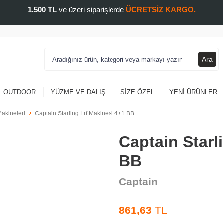
1.500 TL
ve üzeri siparişlerde
ÜCRETSİZ KARGO.
Ara
OUTDOOR
YÜZME VE DALIŞ
SIZE ÖZEL
YENI ÜRÜNLER
Makineleri
Captain Starling Lrf Makinesi 4+1 BB
Captain Starl
BB
Captain
861,63
TL