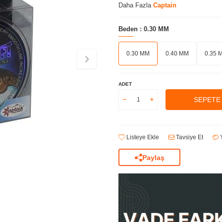
Daha Fazla
Captain
Beden :
0.30 MM
0.30 MM
0.40 MM
0.35 
ADET
SEPETE
Listeye Ekle
Tavsiye Et
Y
Paylaş