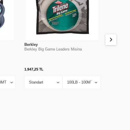
Berkley
Sufix
Berkley Big Game Leaders Misina
Sufix Key L
1.947,25
TL
1.062,90
TL