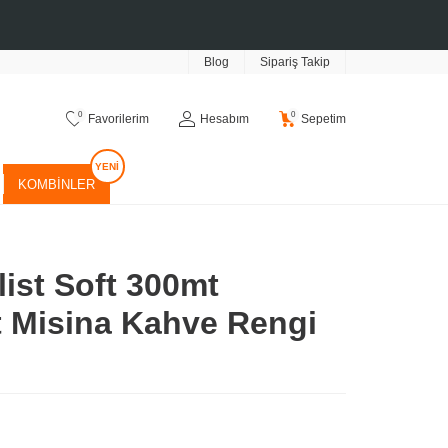
Blog
Sipariş Takip
0
0
Favorilerim
Hesabım
Sepetim
KOMBINLER
ist Soft 300mt
 Misina Kahve Rengi