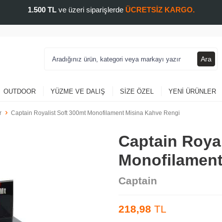
1.500 TL
ve üzeri siparişlerde
ÜCRETSİZ KARGO.
Ara
OUTDOOR
YÜZME VE DALIŞ
SIZE ÖZEL
YENI ÜRÜNLER
r
Captain Royalist Soft 300mt Monofilament Misina Kahve Rengi
Captain Royal
Monofilament
Captain
218,98
TL