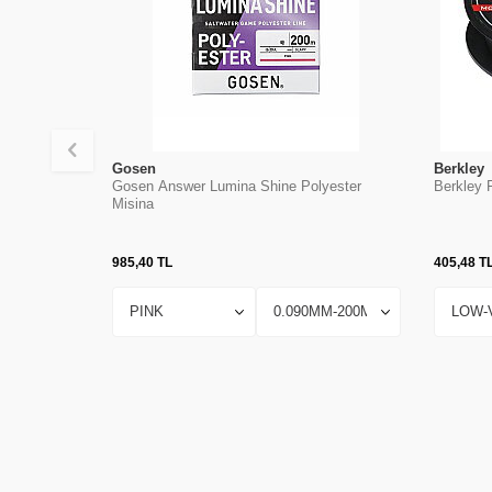
Gosen
Berkley
Gosen Answer Lumina Shine Polyester
Berkley F
Misina
985,40
TL
405,48
T