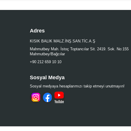
Adres
KISIK BALIK MALZ.İNŞ.SAN.TİC.A.Ş
Mahmutbey Mah. İstoç Toptancılar Sit. 2419. Sok. No:155
Mahmutbey/Bağcılar
+90 212 659 10 10
Sosyal Medya
Sosyal medyaya hesaplarımızı takip etmeyi unutmayın!