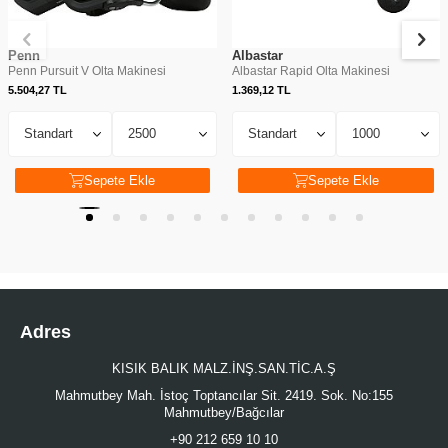
Penn
Albastar
Penn Pursuit V Olta Makinesi
Albastar Rapid Olta Makinesi
5.504,27
TL
1.369,12
TL
Sepete Ekle
Sepete Ekle
Adres
KISIK BALIK MALZ.İNŞ.SAN.TİC.A.Ş
Mahmutbey Mah. İstoç Toptancılar Sit. 2419. Sok. No:155
Mahmutbey/Bağcılar
+90 212 659 10 10