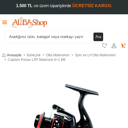
1.500 TL
ve üzeri siparişlerde
ÜCRETSİZ KARGO.
Ara
0
0
Anasayfa
Balıkçılık
Olta Makineleri
Spin ve Lrf Olta Makineleri
Captain Pulsar LRF Makinesi 6+1 BB