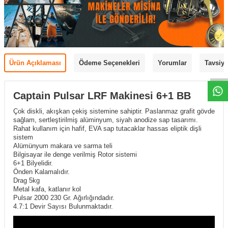
Ürün Açıklaması
Ödeme Seçenekleri
Yorumlar
Tavsiye
Captain Pulsar LRF Makinesi 6+1 BB
Çok diskli, akışkan çekiş sistemine sahiptir. Paslanmaz grafit gövde
sağlam, sertleştirilmiş alüminyum, siyah anodize sap tasarımı.
Rahat kullanım için hafif, EVA sap tutacaklar hassas eliptik dişli
sistem
Alümünyum makara ve sarma teli
Bilgisayar ile denge verilmiş Rotor sistemi
6+1 Bilyelidir.
Önden Kalamalıdır.
Drag 5kg
Metal kafa, katlanır kol
Pulsar 2000 230 Gr. Ağırlığındadır.
4.7:1 Devir Sayısı Bulunmaktadır.