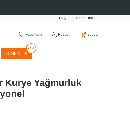
Blog
Sipariş Takip
0
0
Favorilerim
Hesabım
Sepetim
KOMBINLER
r Kurye Yağmurluk
syonel