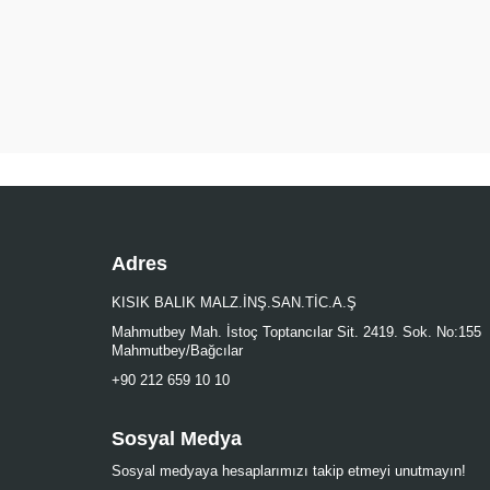
Adres
KISIK BALIK MALZ.İNŞ.SAN.TİC.A.Ş
Mahmutbey Mah. İstoç Toptancılar Sit. 2419. Sok. No:155
Mahmutbey/Bağcılar
+90 212 659 10 10
Sosyal Medya
Sosyal medyaya hesaplarımızı takip etmeyi unutmayın!