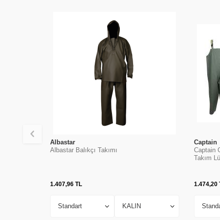
Albastar
Captain
Albastar Balıkçı Takımı
Captain G
Takım Lü
1.407,96
TL
1.474,20