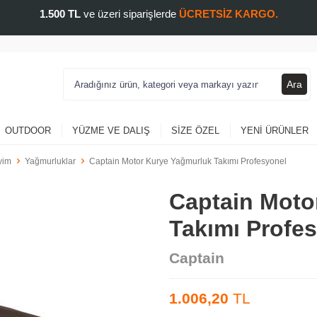
1.500 TL
ve üzeri siparişlerde
ÜCRETSİZ KARGO.
Ara
OUTDOOR
YÜZME VE DALIŞ
SIZE ÖZEL
YENI ÜRÜNLER
yim
Yağmurluklar
Captain Motor Kurye Yağmurluk Takımı Profesyonel
Captain Moto
Takımı Profe
Captain
1.006,20
TL