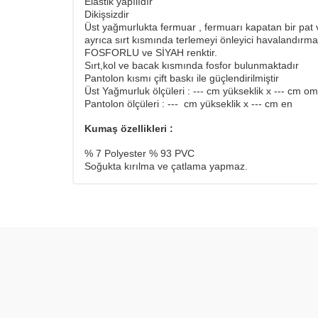
Elastik yapılıdır
Dikişsizdir
Üst yağmurlukta fermuar , fermuarı kapatan bir pat 
ayrıca sırt kısmında terlemeyi önleyici havalandırm
FOSFORLU ve SİYAH renktir.
Sırt,kol ve bacak kısmında fosfor bulunmaktadır
Pantolon kısmı çift baskı ile güçlendirilmiştir
Üst Yağmurluk ölçüleri : --- cm yükseklik x --- cm om
Pantolon ölçüleri : --- cm yükseklik x --- cm en
Kumaş özellikleri :
% 7 Polyester % 93 PVC
Soğukta kırılma ve çatlama yapmaz.