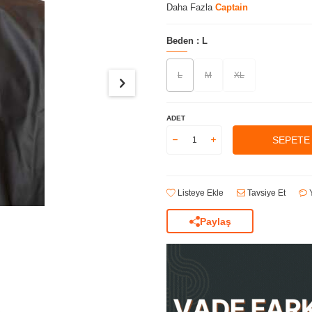
Daha Fazla
Captain
Beden :
L
L
M
XL
ADET
SEPETE
Listeye Ekle
Tavsiye Et
Y
Paylaş