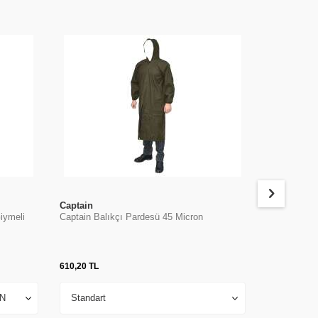
Captain
Captain
iymeli
Captain Balıkçı Pardesü 45 Micron
Captain Balı
Takım 45 Mi
610,20
TL
772,20
TL