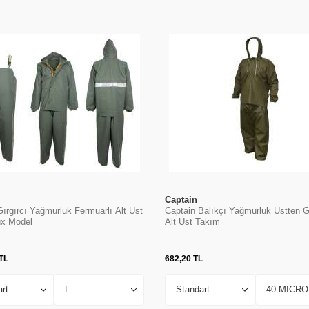
Captain
ırgırcı Yağmurluk Fermuarlı Alt Üst
Captain Balıkçı Yağmurluk Üstten G
x Model
Alt Üst Takım
TL
682,20
TL