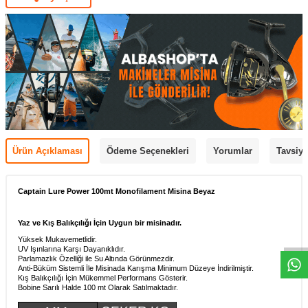
Ürün Açıklaması
Ödeme Seçenekleri
Yorumlar
Tavsiye
Captain Lure Power 100mt Monofilament Misina Beyaz
Yaz ve Kış Balıkçılığı İçin Uygun bir misinadır.
Yüksek Mukavemetlidir.
UV Işınlarına Karşı Dayanıklıdır.
Parlamazlık Özelliği ile Su Altında Görünmezdir.
Anti-Büküm Sistemli İle Misinada Karışma Minimum Düzeye İndirilmiştir.
Kış Balıkçılığı İçin Mükemmel Performans Gösterir.
Bobine Sarılı Halde 100 mt Olarak Satılmaktadır.