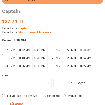
Captain
127,74
TL
Daha Fazla
Captain
Daha Fazla
Monofilament Misinalar
Beden :
0.18 MM
0.23 MM
0.12 MM
0.45 MM
0.08 MM
0.50 MM
0.10 MM
0.18 MM
0.40 MM
0.70 MM
0.26 MM
0.28 MM
0.14 MM
0.30 MM
0.16 MM
0.80 MM
0.60 MM
0.20 MM
0.35 MM
ADET
Beğen
Listeye Ekle
Tavsiye Et
Yorum Yap
Fiyat Alarmı
Paylaş