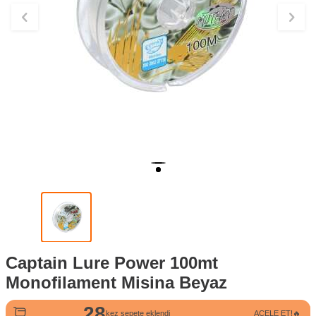
Captain Lure Power 100mt
Monofilament Misina Beyaz
28
74
kez sepete eklendi
ACELE ET!🔥
kez görüntülendi