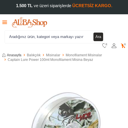
1.500 TL
ve üzeri siparişlerde
ÜCRETSİZ KARGO.
Ara
0
0
Anasayfa
Balıkçılık
Misinalar
Monofilament Misinalar
Captain Lure Power 100mt Monofilament Misina Beyaz