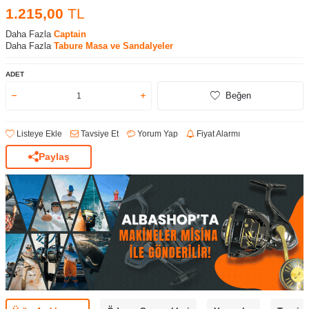
1.215,00
TL
Daha Fazla
Captain
Daha Fazla
Tabure Masa ve Sandalyeler
ADET
Beğen
Listeye Ekle
Tavsiye Et
Yorum Yap
Fiyat Alarmı
Paylaş