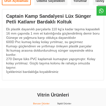
Ürün Açıklaması
Ödeme Seçenekleri
Yorumlar
Tavsiye
Captain Kamp Sandalyesi Lüx Sünger
Petli Katlanır Bardaklı Koltuk
Ek plastik dayanıklı parçalarla 110 kg'a kadar taşıma kapasiteli
16 mm çapında 1 mm et kalınlığında güçlendirilmiş demir boru
Güneşe ve yağmura karşı oldukça dayanıklıdır
600D Pvc kumaş kolay kolay yırtılmaz, su geçirmez
Kumaşı güçlendiren ve yırtlımayı önleyen plastik parçalar
İki kumaş arasına doldurdurulmuş sünger sayesinde ektra
konfor.
270 Denye lüks PVC kaplamalı kumaştan yapışmıştır. Kolay
kolay yırtılmaz. Güçlü taşıma kolonu ile rahatça omuzda
taşınır.
İçeklerinizi bardaklığa koyabilirsiniz
Vitrin Ürünleri
Benzer Ürünler
İlişkili Ürünler