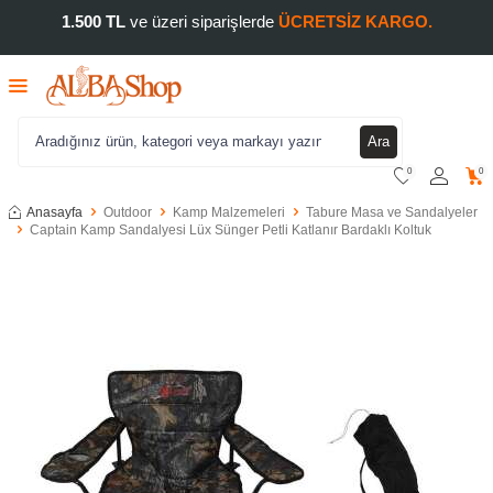
1.500 TL
ve üzeri siparişlerde
ÜCRETSİZ KARGO.
Ara
0
0
Anasayfa
Outdoor
Kamp Malzemeleri
Tabure Masa ve Sandalyeler
Captain Kamp Sandalyesi Lüx Sünger Petli Katlanır Bardaklı Koltuk