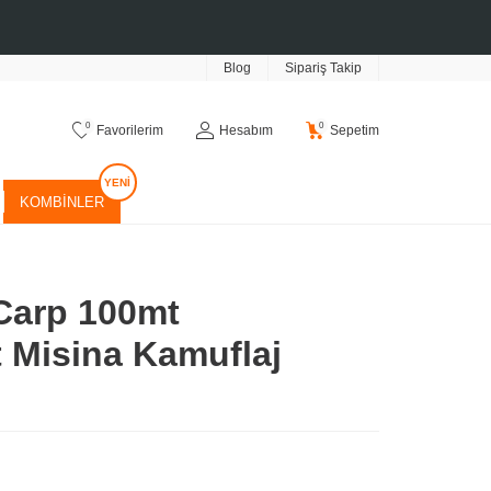
Blog
Sipariş Takip
0
0
Favorilerim
Hesabım
Sepetim
KOMBINLER
 Carp 100mt
 Misina Kamuflaj