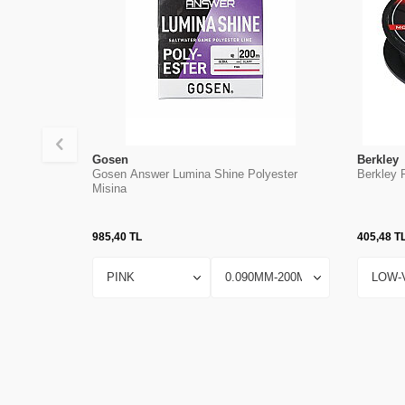
Gosen
Berkley
Gosen Answer Lumina Shine Polyester
Berkley F
Misina
985,40
TL
405,48
T