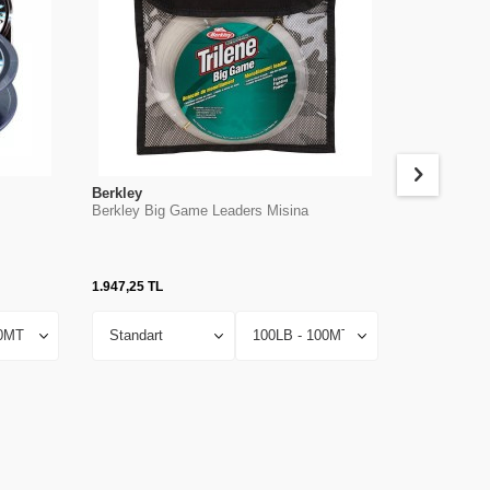
Berkley
Sufix
Berkley Big Game Leaders Misina
Sufix Key L
1.947,25
TL
1.062,90
TL