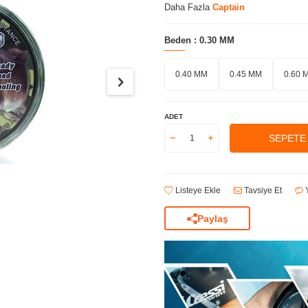
Daha Fazla
Captain
Beden :
0.30 MM
0.40 MM
0.45 MM
0.60 
ADET
SEPETE
Listeye Ekle
Tavsiye Et
Y
Paylaş