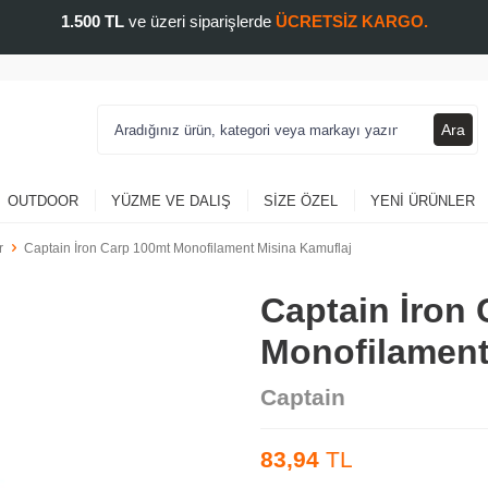
1.500 TL
ve üzeri siparişlerde
ÜCRETSİZ KARGO.
Ara
OUTDOOR
YÜZME VE DALIŞ
SIZE ÖZEL
YENI ÜRÜNLER
r
Captain İron Carp 100mt Monofilament Misina Kamuflaj
Captain İron
Monofilament
Captain
83,94
TL