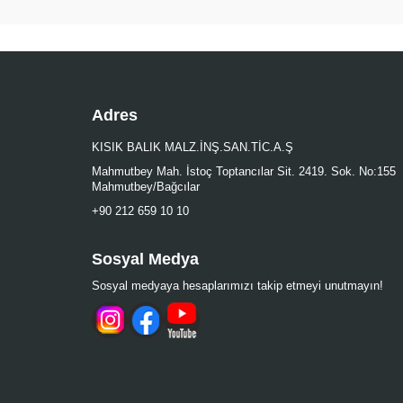
Adres
KISIK BALIK MALZ.İNŞ.SAN.TİC.A.Ş
Mahmutbey Mah. İstoç Toptancılar Sit. 2419. Sok. No:155
Mahmutbey/Bağcılar
+90 212 659 10 10
Sosyal Medya
Sosyal medyaya hesaplarımızı takip etmeyi unutmayın!