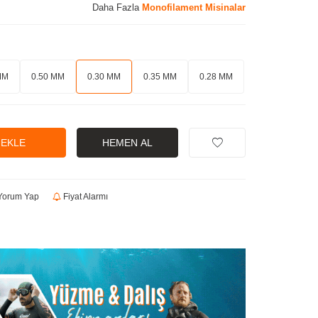
Daha Fazla
Monofilament Misinalar
MM
0.50 MM
0.30 MM
0.35 MM
0.28 MM
 EKLE
HEMEN AL
orum Yap
Fiyat Alarmı