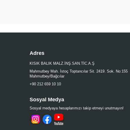
Adres
KISIK BALIK MALZ.İNŞ.SAN.TİC.A.Ş
Mahmutbey Mah. İstoç Toptancılar Sit. 2419. Sok. No:155
Mahmutbey/Bağcılar
+90 212 659 10 10
Sosyal Medya
Sosyal medyaya hesaplarımızı takip etmeyi unutmayın!