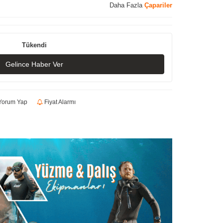
Daha Fazla
Çapariler
Tükendi
Gelince Haber Ver
orum Yap
Fiyat Alarmı