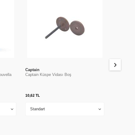
Captain
Captain
ouvella
Captain Küspe Vidası Boş
Yemli Takım
1401
10,62
TL
27,00
TL