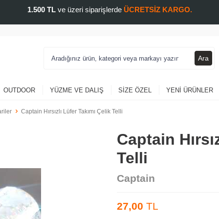
1.500 TL
ve üzeri siparişlerde
ÜCRETSİZ KARGO.
Ara
OUTDOOR
YÜZME VE DALIŞ
SIZE ÖZEL
YENI ÜRÜNLER
riler
Captain Hırsızlı Lüfer Takımı Çelik Telli
Captain Hırsız
Telli
Captain
27,00
TL