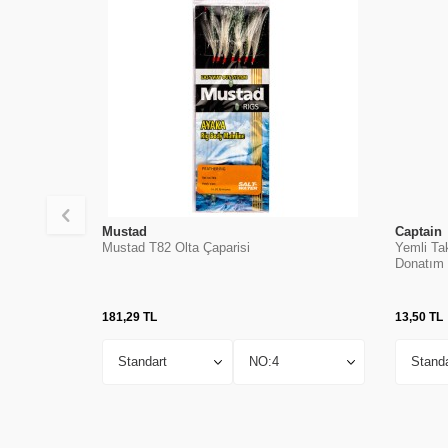
Mustad
Captain
Mustad T82 Olta Çaparisi
Yemli Ta
Donatım
181,29
TL
13,50
TL