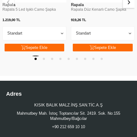
Rapala
Rapala
Rapala 5 Led Işıklı Camo Şapka
Rapala Düz Kenarlı Camo Şapka
1.219,00
TL
919,26
TL
Sepete Ekle
Sepete Ekle
Adres
KISIK BALIK MALZ.İNŞ.SAN.TİC.A.Ş
Mahmutbey Mah. İstoç Toptancılar Sit. 2419. Sok. No:155
Mahmutbey/Bağcılar
+90 212 659 10 10