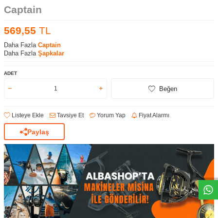
Captain
569,55
TL
Daha Fazla
Captain
Daha Fazla
Şapkalar
ADET
Beğen
Listeye Ekle
Tavsiye Et
Yorum Yap
Fiyat Alarmı
Paylaş