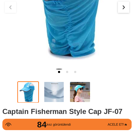
Captain Fisherman Style Cap JF-07
84
4
kez görüntülendi
ACELE ET!🔥
kez satın alındı