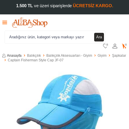
1.500 TL
ve üzeri siparişlerde
ÜCRETSİZ KARGO.
Ara
0
0
Anasayfa
Balıkçılık
Balıkçılık Aksesuarları - Giyim
Giyim
Şapkalar
Captain Fisherman Style Cap JF-07