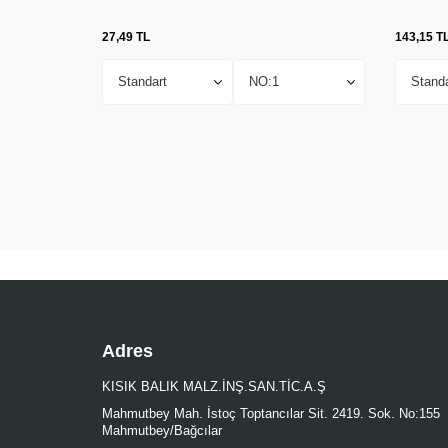
27,49
TL
143,15
T
Adres
KISIK BALIK MALZ.İNŞ.SAN.TİC.A.Ş
Mahmutbey Mah. İstoç Toptancılar Sit. 2419. Sok. No:155
Mahmutbey/Bağcılar