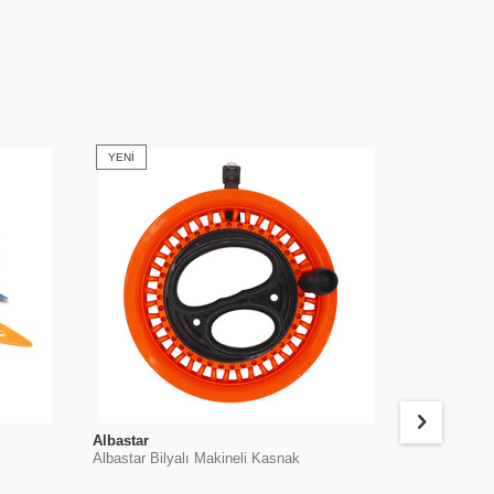
YENI
Albastar
Albastar
Albastar Bilyalı Makineli Kasnak
Albastar Eva