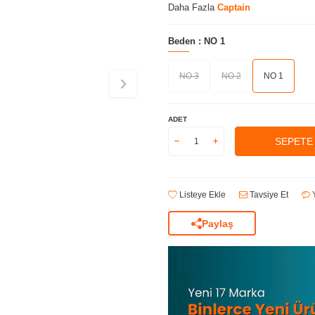
Daha Fazla
Captain
Beden :
NO 1
NO 3
NO 2
NO 1
ADET
SEPETE
Listeye Ekle
Tavsiye Et
Y
Paylaş