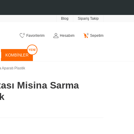
Blog
Sipariş Takip
0
0
Favorilerim
Hesabım
Sepetim
KOMBINLER
 Aparatı Plastik
tası Misina Sarma
ik