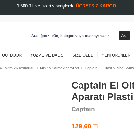
1.500 TL
ve üzeri siparişlerde
ÜCRETSİZ KARGO.
Ara
OUTDOOR
YÜZME VE DALIŞ
SIZE ÖZEL
YENI ÜRÜNLER
ta Takımı Aksesuarları
Misina Sarma Aparatları
Captain El Oltası Misina Sarma
Captain El Ol
Aparatı Plast
Captain
129,60
TL