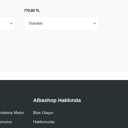
770,80
TL
43,07
TL
Albashop Hakkında
nlatma Metni
Bize Ulaşın
 Koruma
Hakkımızda