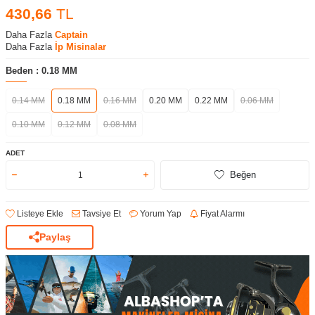
430,66
TL
Daha Fazla
Captain
Daha Fazla
İp Misinalar
Beden :
0.18 MM
0.14 MM
0.18 MM
0.16 MM
0.20 MM
0.22 MM
0.06 MM
0.10 MM
0.12 MM
0.08 MM
ADET
Beğen
Listeye Ekle
Tavsiye Et
Yorum Yap
Fiyat Alarmı
Paylaş