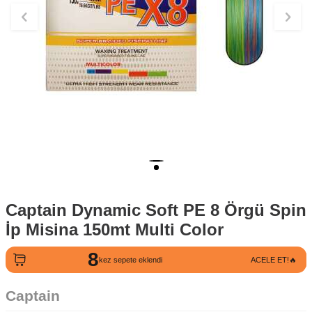
Captain Dynamic Soft PE 8 Örgü Spin
İp Misina 150mt Multi Color
8
6
kez sepete eklendi
ACELE ET!🔥
kez satın alındı
Captain