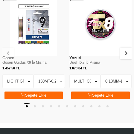
Gosen
Yozuri
Gosen Guidus X9 İp Misina
Duel TX8 İp Misina
1.452,56
TL
1.678,84
TL
Sepete Ekle
Sepete Ekle