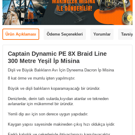
Ürün Açıklaması
Ödeme Seçenekleri
Yorumlar
Tavsiye
Captain Dynamic PE 8X Braid Line
300 Metre Yeşil İp Misina
Dişli ve Büyük Balıkların Avı İçin Dyneema Dacron İp Misina
8 kat örme ve mumlu ipten yapılmıştır.
Büyük ve dişli balıkların koparamayacağı bir üründür.
Denizlerde, derin tatlı sularda,kıyıdan atanlar ve tekneden
avlananlar için mükemmel bir üründür.
Yemli dip avı için son derece uygun yapıdadır.
Kaygan yapısı sayesinde makineden çıkış hızı oldukça iyidir.
Farklı kalınlık ve çekerleriyle ihtiyaçlarınızı karşılayacaktır.