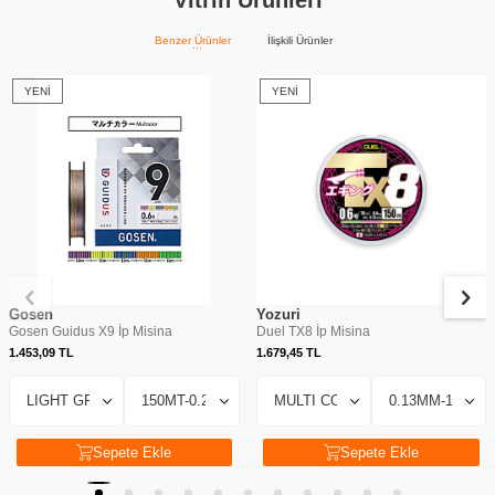
Benzer Ürünler
İlişkili Ürünler
YENI
YENI
Gosen
Yozuri
Gosen Guidus X9 İp Misina
Duel TX8 İp Misina
1.453,09
TL
1.679,45
TL
Sepete Ekle
Sepete Ekle