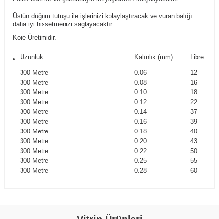
Üstün düğüm tutuşu ile işlerinizi kolaylaştıracak ve vuran balığı
daha iyi hissetmenizi sağlayacaktır.
Kore Üretimidir.
Uzunluk
Kalınlık (mm)
Libre
300 Metre
0.06
12
300 Metre
0.08
16
300 Metre
0.10
18
300 Metre
0.12
22
300 Metre
0.14
37
300 Metre
0.16
39
300 Metre
0.18
40
300 Metre
0.20
43
300 Metre
0.22
50
300 Metre
0.25
55
300 Metre
0.28
60
Vitrin Ürünleri