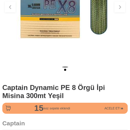
Captain Dynamic PE 8 Örgü İpi
Misina 300mt Yeşil
15
10
kez sepete eklendi
ACELE ET!🔥
kez satın alındı
Captain