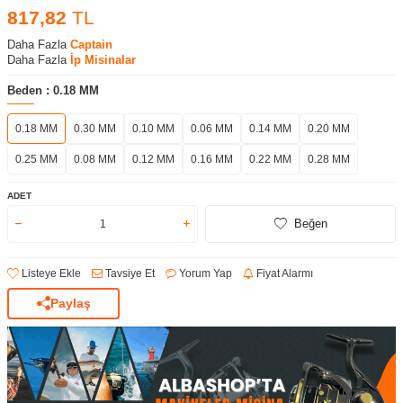
817,82
TL
Daha Fazla
Captain
Daha Fazla
İp Misinalar
Beden :
0.18 MM
0.18 MM
0.30 MM
0.10 MM
0.06 MM
0.14 MM
0.20 MM
0.25 MM
0.08 MM
0.12 MM
0.16 MM
0.22 MM
0.28 MM
ADET
Beğen
Listeye Ekle
Tavsiye Et
Yorum Yap
Fiyat Alarmı
Paylaş