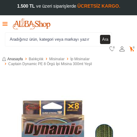
1.500 TL
ve üzeri siparişlerde
ÜCRETSİZ KARGO.
Ara
0
0
Anasayfa
Balıkçılık
Misinalar
İp Misinalar
Captain Dynamic PE 8 Örgü İpi Misina 300mt Yeşil