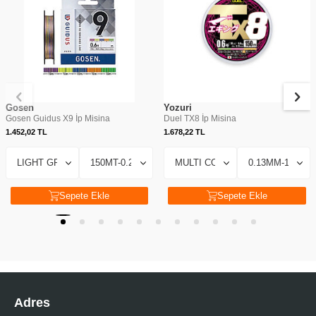
Gosen
Yozuri
Gosen Guidus X9 İp Misina
Duel TX8 İp Misina
1.452,02
TL
1.678,22
TL
Sepete Ekle
Sepete Ekle
Adres