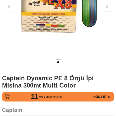
Captain Dynamic PE 8 Örgü İpi
Misina 300mt Multi Color
11
181
kez sepete eklendi
ACELE ET!🔥
kez görüntülendi
Captain