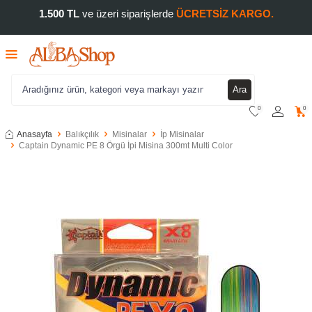
1.500 TL
ve üzeri siparişlerde
ÜCRETSİZ KARGO.
Ara
0
0
Anasayfa
Balıkçılık
Misinalar
İp Misinalar
Captain Dynamic PE 8 Örgü İpi Misina 300mt Multi Color