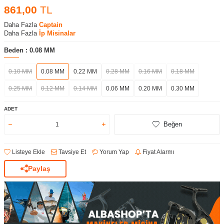
861,00
TL
Daha Fazla
Captain
Daha Fazla
İp Misinalar
Beden :
0.08 MM
0.10 MM
0.08 MM
0.22 MM
0.28 MM
0.16 MM
0.18 MM
0.25 MM
0.12 MM
0.14 MM
0.06 MM
0.20 MM
0.30 MM
ADET
Beğen
Listeye Ekle
Tavsiye Et
Yorum Yap
Fiyat Alarmı
Paylaş