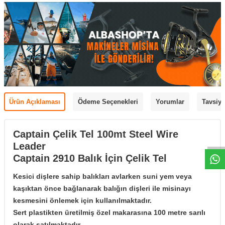
Ürün Açıklaması
Ödeme Seçenekleri
Yorumlar
Tavsiye
Captain Çelik Tel 100mt Steel Wire
Leader
Captain 2910 Balık İçin Çelik Tel
Kesici dişlere sahip balıkları avlarken suni yem veya
kaşıktan önce bağlanarak balığın dişleri ile misinayı
kesmesini önlemek için kullanılmaktadır.
Sert plastikten üretilmiş özel makarasına
100 metre
sarılı
olarak satılmaktadır.