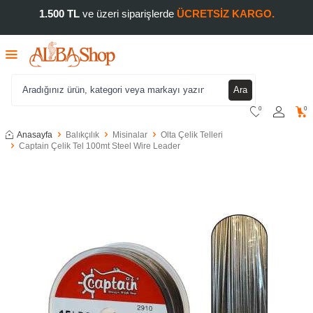
1.500 TL
ve üzeri siparişlerde
ÜCRETSİZ KARGO.
Ara
0
0
Anasayfa
Balıkçılık
Misinalar
Olta Çelik Telleri
Captain Çelik Tel 100mt Steel Wire Leader