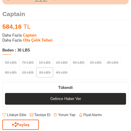
Captain
584,16
TL
Daha Fazla
Captain
Daha Fazla
Olta Çelik Telleri
Beden :
30 LBS
50 LBS
70 LBS
10 LBS
15 LBS
60 LBS
25 LBS
35 LBS
80 LBS
20 LBS
30 LBS
40 LBS
Tükendi
Gelince Haber Ver
Listeye Ekle
Tavsiye Et
Yorum Yap
Fiyat Alarmı
Paylaş