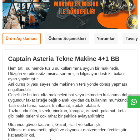
Ürün Açıklaması
Ödeme Seçenekleri
Yorumlar
Tavsiye
Captain Asteria Tekne Makine 4+1 BB
Hem tatlı su hemde tuzlu su kullanımına uygun bir makinedir.
Düzgün ve pürüssüz misina sarımı için bilgisayar destekli balans
ayarı yapılmıştır.
Ani duruş bilyası sayesinde makinenin ters yönde dönüş yapması
engellenebilir.
Genellikle bu tarz olta makineleri bot veya tekneden kullanıma daha
uygundur fakat isteğe bağlı olarak kıyıdan da kullanımı mümkündür.
Tatlı suda turna, sazan, kızılkanat, sudak, alabalık
Tuzlu suda lüfer, levrek, çinekop, karagöz, istavrit, palamut, kefal
gibi balık türlerini çok rahat bir şekilde avlayabilirsiniz.
Utra-ince gövde tasarımı, Güzel, Hafif ve kullanışlı.
Yüksek mukavemetli, güçlü ve dayanıklı malzemeden üretilmiştir.
katlanabilir kol.