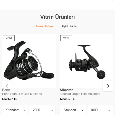
Vitrin Ürünleri
Benzer Ürünler
İlişkili Ürünler
YENI
YENI
Penn
Albastar
Penn Pursuit V Olta Makinesi
Albastar Rapid Olta Makinesi
5.504,27
TL
1.369,12
TL