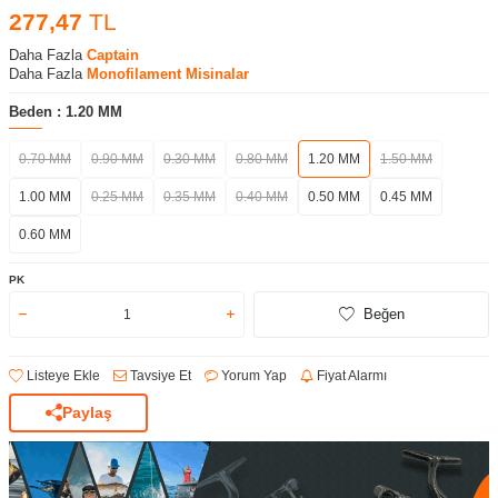
277,47
TL
Daha Fazla
Captain
Daha Fazla
Monofilament Misinalar
Beden :
1.20 MM
0.70 MM
0.90 MM
0.30 MM
0.80 MM
1.20 MM
1.50 MM
1.00 MM
0.25 MM
0.35 MM
0.40 MM
0.50 MM
0.45 MM
0.60 MM
PK
Beğen
Listeye Ekle
Tavsiye Et
Yorum Yap
Fiyat Alarmı
Paylaş