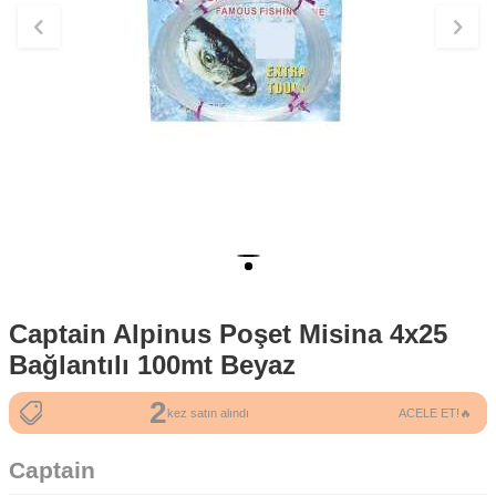
Captain Alpinus Poşet Misina 4x25
Bağlantılı 100mt Beyaz
2
7
kez satın alındı
ACELE ET!🔥
kez sepete eklendi
Captain