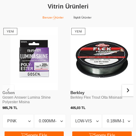
Vitrin Ürünleri
Benzer Ürünler
İlişkili Ürünler
YENI
YENI
Gosen
Berkley
Gosen Answer Lumina Shine
Berkley Flex Trout Olta Misinasi
Polyester Misina
985,76
TL
405,03
TL
Sepete Ekle
Sepete Ekle