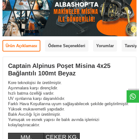
Ürün Açıklaması
Ödeme Seçenekleri
Yorumlar
Tavsiye
Captain Alpinus Poşet Misina 4x25
Bağlantılı 100mt Beyaz
Kore teknolojisi ile üretilmiştir.
Aşınmalara karşı dirençlidir.
hızlı batma özelliği vardır.
UV ışınlarına karşı dayanıklıdır.
Farklı Hava Koşullarına uyum sağlayabilecek şekilde geliştirilmiştir.
Yüksek mukavemetli yapıdadır.
Balık Avcılığı İçin üretilmiştir.
Yumuşak ve esnek yapısı ile balık avında işlerinizi
kolaylaştıracaktır.
ÇEKER KG.
MM.