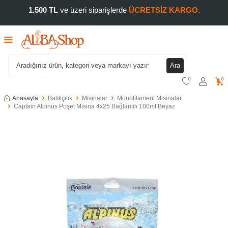
1.500 TL
ve üzeri siparişlerde
ÜCRETSİZ KARGO.
Ara
0
0
Anasayfa
Balıkçılık
Misinalar
Monofilament Misinalar
Captain Alpinus Poşet Misina 4x25 Bağlantılı 100mt Beyaz