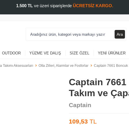
1.500 TL
ve üzeri siparişlerde
ÜCRETSİZ KARGO.
Ara
OUTDOOR
YÜZME VE DALIŞ
SIZE ÖZEL
YENI ÜRÜNLER
ta Takımı Aksesuarları
Olta Zilleri, Alarmlar ve Fosforlar
Captain 7661 Boncuk 
Captain 7661
Takım ve Çap
Captain
109,53
TL