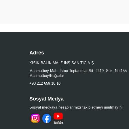
Adres
KISIK BALIK MALZ.İNŞ.SAN.TİC.A.Ş
Mahmutbey Mah. İstoç Toptancılar Sit. 2419. Sok. No:155
Mahmutbey/Bağcılar
+90 212 659 10 10
Sosyal Medya
Sosyal medyaya hesaplarımızı takip etmeyi unutmayın!