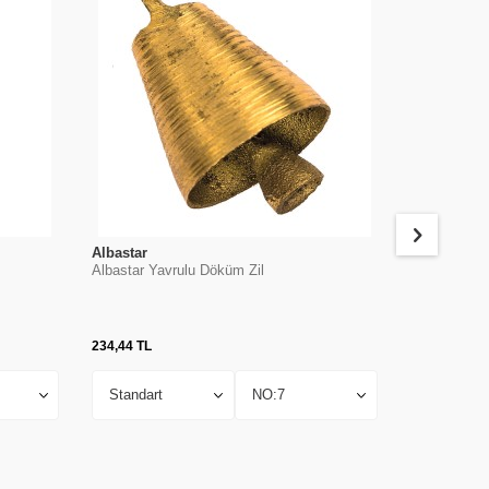
Albastar
Albastar
Albastar Yavrulu Döküm Zil
Albastar Sun
234,44
TL
18,36
TL