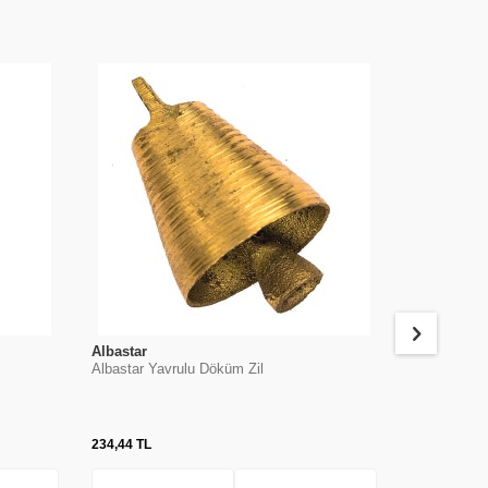
Albastar
Albastar
Albastar Yavrulu Döküm Zil
Albastar Sun
234,44
TL
18,36
TL