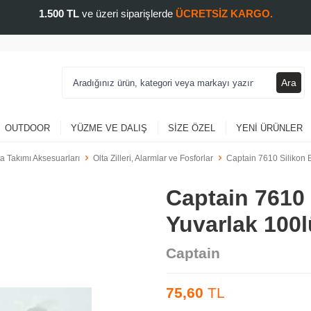
1.500 TL
ve üzeri siparişlerde
ÜCRETSİZ KARGO.
Ara
OUTDOOR
YÜZME VE DALIŞ
SIZE ÖZEL
YENI ÜRÜNLER
ta Takımı Aksesuarları
Olta Zilleri, Alarmlar ve Fosforlar
Captain 7610 Silikon
Captain 7610
Yuvarlak 100l
Captain
75,60
TL