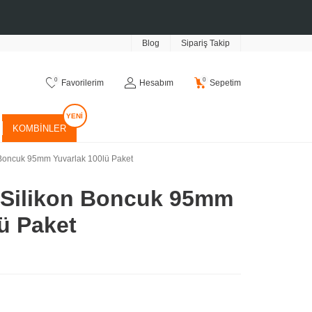
Blog
Sipariş Takip
0
0
Favorilerim
Hesabım
Sepetim
KOMBINLER
 Boncuk 95mm Yuvarlak 100lü Paket
 Silikon Boncuk 95mm
ü Paket