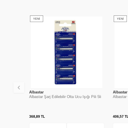
YENI
YENI
Albastar
Albastar
Albastar Şarj Edilebilir Olta Ucu Işığı Pili 5li
Albastar 
368,89
TL
406,57
T