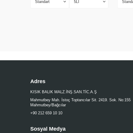
Adres
KISIK BALIK MALZ.İNŞ.SAN.TİC.A.Ş
Mahmutbey Mah. İstoç Toptancılar Sit. 2419. Sok. No:155
Mahmutbey/Bağcılar
+90 212 659 10 10
Sosyal Medya