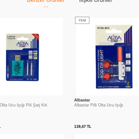
Benzer Ürünler
İlişkili Ürünler
YENI
Albastar
Olta Ucu Işığı Pili Şarj Kiti
Albastar Pilli Olta Ucu Işığı
L
139,47
TL