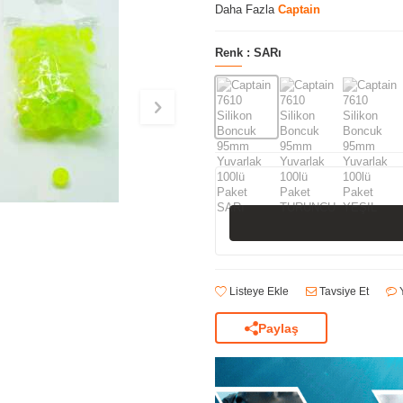
Daha Fazla
Captain
Renk :
SARı
Listeye Ekle
Tavsiye Et
Y
Paylaş