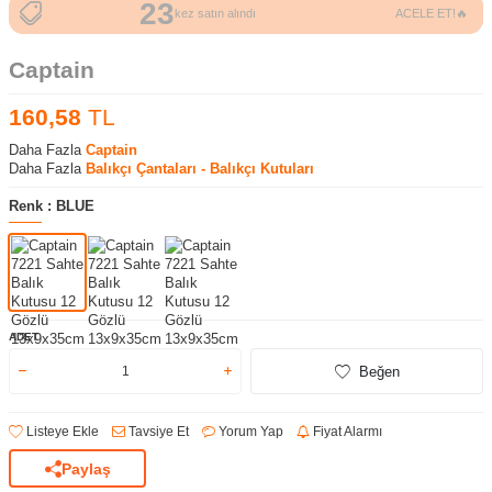
23
66
kez satın alındı
ACELE ET!🔥
kez sepete eklendi
Captain
160,58
TL
Daha Fazla
Captain
Daha Fazla
Balıkçı Çantaları - Balıkçı Kutuları
Renk :
BLUE
ADET
Beğen
Listeye Ekle
Tavsiye Et
Yorum Yap
Fiyat Alarmı
Paylaş