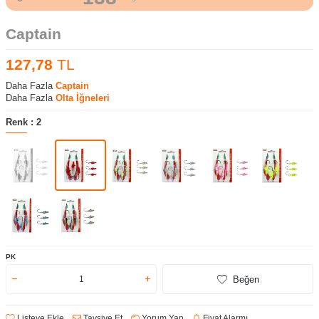
Captain
127,78
TL
Daha Fazla
Captain
Daha Fazla
Olta İğneleri
Renk :
2
PK
Beğen
Listeye Ekle
Tavsiye Et
Yorum Yap
Fiyat Alarmı