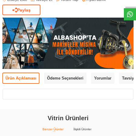
Paylaş
Ürün Açıklaması
Ödeme Seçenekleri
Yorumlar
Tavsiye
Vitrin Ürünleri
Benzer Ürünler
İlişkili Ürünler