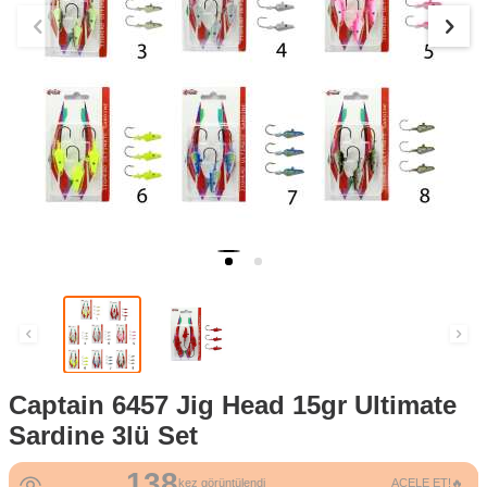
Captain 6457 Jig Head 15gr Ultimate
Sardine 3lü Set
138
7
kez görüntülendi
ACELE ET!🔥
kez sepete eklendi