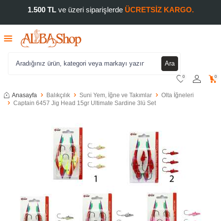
1.500 TL
ve üzeri siparişlerde
ÜCRETSİZ KARGO.
Ara
0
0
Anasayfa
Balıkçılık
Suni Yem, İğne ve Takımlar
Olta İğneleri
Captain 6457 Jig Head 15gr Ultimate Sardine 3lü Set