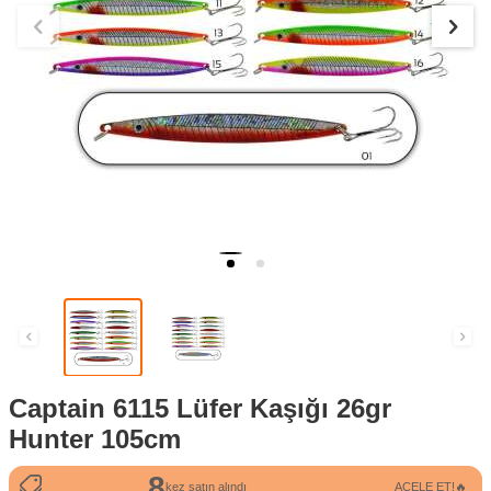
Captain 6115 Lüfer Kaşığı 26gr
Hunter 105cm
8
108
kez satın alındı
ACELE ET!🔥
kez görüntülendi