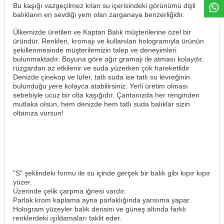
Bu kaşığı vazgeçilmez kılan su içerisindeki görünümü dişli
balıkların en sevdiği yem olan zarganaya benzerliğidir.
Ülkemizde üretilen ve Kaptan Balık müşterilerine özel bir
üründür. Renkleri, kromajı ve kullanılan hologramıyla ürünün
şekillenmesinde müşterilemizin talep ve deneyimleri
bulunmaktadır. Boyuna göre ağır gramajı ile atması kolaydır,
rüzgardan az etkilenir ve suda yüzerken çok hareketlidir.
Denizde çinekop ve lüfer, tatlı suda ise tatlı su levreğinin
bulunduğu yere kolayca atabilirsiniz. Yerli üretim olması
sebebiyle ucuz bir olta kaşığıdır. Çantanızda her renginden
mutlaka olsun, hem denizde hem tatlı suda balıklar sizin
oltanıza vursun!
"S" şeklindeki formu ile su içinde gerçek bir balık gibi kıpır kıpır
yüzer.
Üzerinde çelik çarpma iğnesi vardır.
Parlak krom kaplama ayna parlaklığında yansıma yapar.
Hologram yüzeyler balık derisini ve güneş altında farklı
renklerdeki ışıldamaları taklit eder.