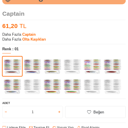
Captain
61,20
TL
Daha Fazla
Captain
Daha Fazla
Olta Kaşıkları
Renk :
01
ADET
Beğen
Listeye Ekle
Tavsiye Et
Yorum Yap
Fiyat Alarmı