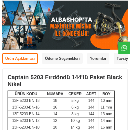
Ürün Açıklaması
Ödeme Seçenekleri
Yorumlar
Tavsiye
Captain 5203 Fırdöndü 144'lü Paket Black
Nikel
ÜRÜN KODU
NUMARA
ÇEKER
ADET
BOY
13F-5203-BN-18
18
5 kg
144
10 mm
13F-5203-BN-16
16
6 kg
144
11 mm
13F-5203-BN-14
14
8 kg
144
13 mm
13F-5203-BN-12
12
10 kg
144
14 mm
13F-5203-BN-10
10
14 kg
144
16 mm