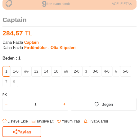
9
23
kez satın alındı
ACELE ET!🔥
kez sepete eklendi
Captain
284,57
TL
Daha Fazla
Captain
Daha Fazla
Fırdöndüler - Olta Klipsleri
Beden :
1
1
1-0
10
12
14
16
18
2-0
3
3-0
4-0
5
5-0
7
9
PK
Beğen
Listeye Ekle
Tavsiye Et
Yorum Yap
Fiyat Alarmı
Paylaş