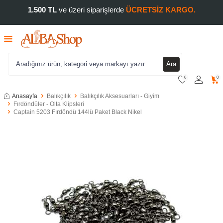
1.500 TL
ve üzeri siparişlerde
ÜCRETSİZ KARGO.
Ara
0
0
Anasayfa
Balıkçılık
Balıkçılık Aksesuarları - Giyim
Fırdöndüler - Olta Klipsleri
Captain 5203 Fırdöndü 144lü Paket Black Nikel