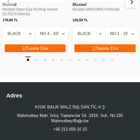
Mustad
Mustad
Mustad Open Eye Rolling Swivel
Mustad MA029BN Fırdöndü
DLT03 Fırdöndü
179,84
TL
125,59
TL
Sepete Ekle
Sepete Ekle
Adres
KISIK BALIK MALZ.İNŞ.SAN.TİC.A.Ş
Mahmutbey Mah. İstoç Toptancılar Sit. 2419. Sok. No:155
Mahmutbey/Bağcılar
+90 212 659 10 10