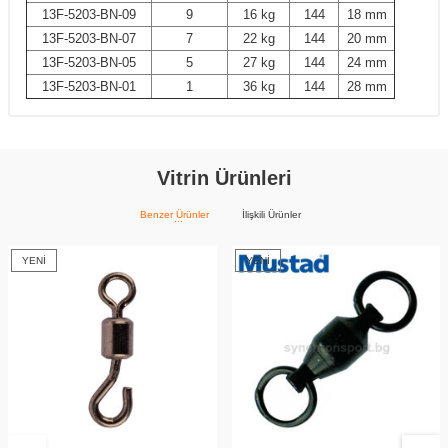
13F-5203-BN-09
9
16 kg
144
18 mm
13F-5203-BN-07
7
22 kg
144
20 mm
13F-5203-BN-05
5
27 kg
144
24 mm
13F-5203-BN-01
1
36 kg
144
28 mm
Vitrin Ürünleri
Benzer Ürünler
İlişkili Ürünler
YENI
YENI