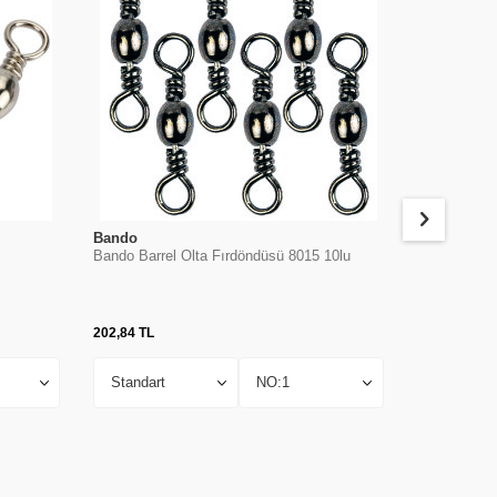
Bando
Albastar
Bando Barrel Olta Fırdöndüsü 8015 10lu
Albastar Ri
202,84
TL
88,92
TL