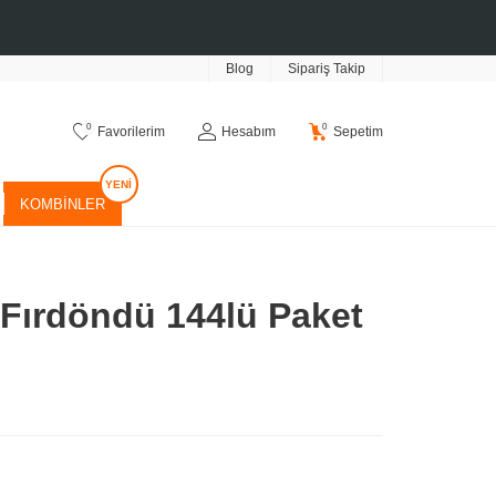
Blog
Sipariş Takip
0
0
Favorilerim
Hesabım
Sepetim
KOMBINLER
 Fırdöndü 144lü Paket