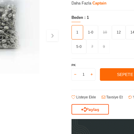
Daha Fazla
Captain
Beden :
1
1
1-0
10
12
1
5-0
7
9
PK
SEPETE
Listeye Ekle
Tavsiye Et
Y
Paylaş