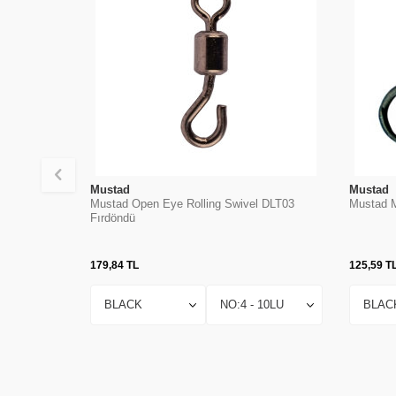
Mustad
Mustad
Mustad Open Eye Rolling Swivel DLT03
Mustad 
Fırdöndü
179,84
TL
125,59
T