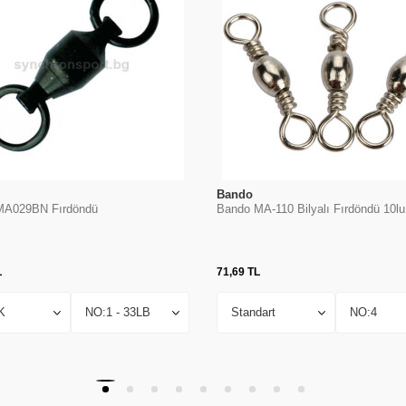
Bando
MA029BN Fırdöndü
Bando MA-110 Bilyalı Fırdöndü 10lu
L
71,69
TL