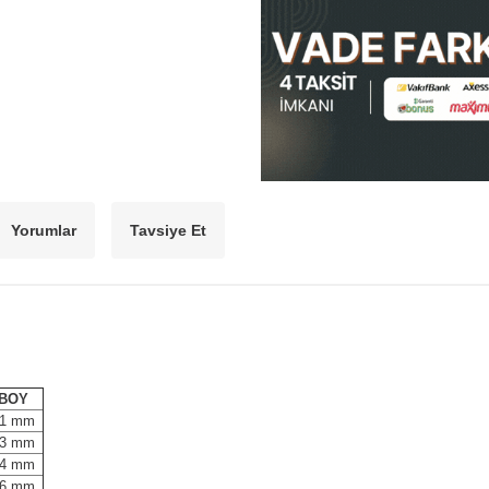
Yorumlar
Tavsiye Et
BOY
11 mm
3 mm
4 mm
6 mm