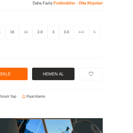
Daha Fazla
Fırdöndüler - Olta Klipsleri
4
16
18
2-0
3
3-0
4-0
5
 EKLE
HEMEN AL
orum Yap
Fiyat Alarmı