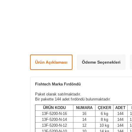
Ürün Açıklaması
Ödeme Seçenekleri
Fishtech Marka Fırdöndü
Paket olarak satılmaktadır.
Bir pakette 144 adet fırdöndü bulunmaktadır.
ÜRÜN KODU
NUMARA
ÇEKER
ADET
13F-5200-N-16
16
6 kg
144
13F-5200-N-14
14
8 kg
144
1
13F-5200-N-12
12
10 kg
144
1
13F-5200-N-10
10
14 kg
144
1