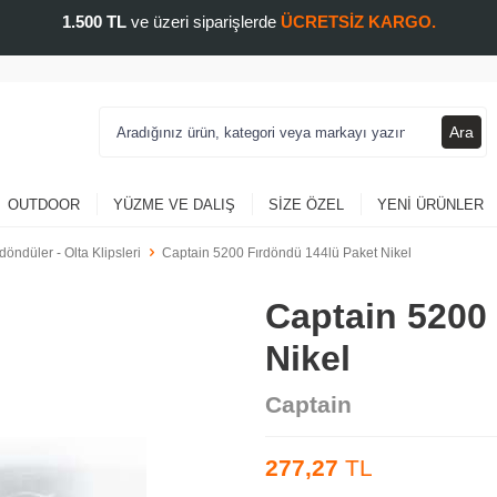
1.500 TL
ve üzeri siparişlerde
ÜCRETSİZ KARGO.
Ara
OUTDOOR
YÜZME VE DALIŞ
SIZE ÖZEL
YENI ÜRÜNLER
rdöndüler - Olta Klipsleri
Captain 5200 Fırdöndü 144lü Paket Nikel
Captain 5200
Nikel
Captain
277,27
TL