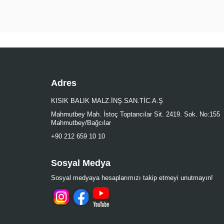
Adres
KISIK BALIK MALZ.İNŞ.SAN.TİC.A.Ş
Mahmutbey Mah. İstoç Toptancılar Sit. 2419. Sok. No:155
Mahmutbey/Bağcılar
+90 212 659 10 10
Sosyal Medya
Sosyal medyaya hesaplarımızı takip etmeyi unutmayın!