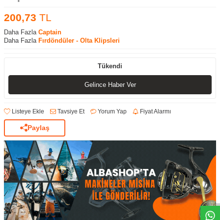
200,73
TL
Daha Fazla
Captain
Daha Fazla
Fırdöndüler - Olta Klipsleri
Tükendi
Gelince Haber Ver
Listeye Ekle
Tavsiye Et
Yorum Yap
Fiyat Alarmı
Paylaş