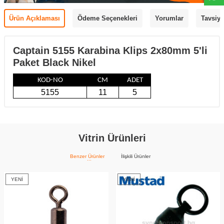
Ürün Açıklaması
Ödeme Seçenekleri
Yorumlar
Tavsiye
Captain 5155 Karabina Klips 2x80mm 5'li
Paket Black Nikel
KOD-NO
CM
ADET
5155
11
5
Vitrin Ürünleri
Benzer Ürünler
İlişkili Ürünler
YENI
YENI