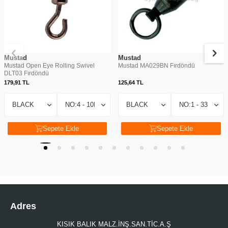
Mustad
Mustad
Mustad Open Eye Rolling Swivel
Mustad MA029BN Fırdöndü
DLT03 Fırdöndü
179,91
TL
125,64
TL
Sepete Ekle
Sepete Ekle
Adres
KISIK BALIK MALZ.İNŞ.SAN.TİC.A.Ş