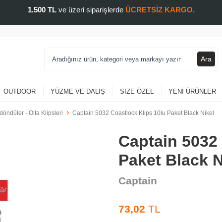
1.500 TL
ve üzeri siparişlerde
ÜCRETSİZ KARGO.
Ara
OUTDOOR
YÜZME VE DALIŞ
SIZE ÖZEL
YENI ÜRÜNLER
rdöndüler - Olta Klipsleri
Captain 5032 Coastlock Klips 10lu Paket Black Nikel
Captain 5032 
Paket Black N
Captain
73,02
TL