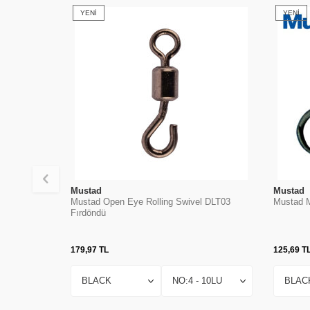
YENI
YENI
Mustad
Mustad
Mustad Open Eye Rolling Swivel DLT03
Mustad 
Fırdöndü
179,97
TL
125,69
T