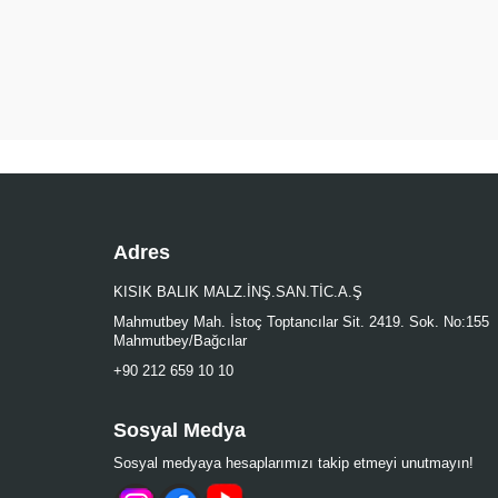
Adres
KISIK BALIK MALZ.İNŞ.SAN.TİC.A.Ş
Mahmutbey Mah. İstoç Toptancılar Sit. 2419. Sok. No:155
Mahmutbey/Bağcılar
+90 212 659 10 10
Sosyal Medya
Sosyal medyaya hesaplarımızı takip etmeyi unutmayın!