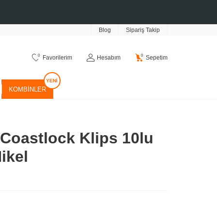
Blog
Sipariş Takip
0
0
Favorilerim
Hesabım
Sepetim
KOMBINLER
Coastlock Klips 10lu
ikel