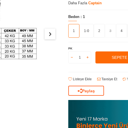
Daha Fazla
Captain
Beden :
1
1
1-0
2
3
4
PK
SEPETE
Listeye Ekle
Tavsiye Et
Y
Paylaş