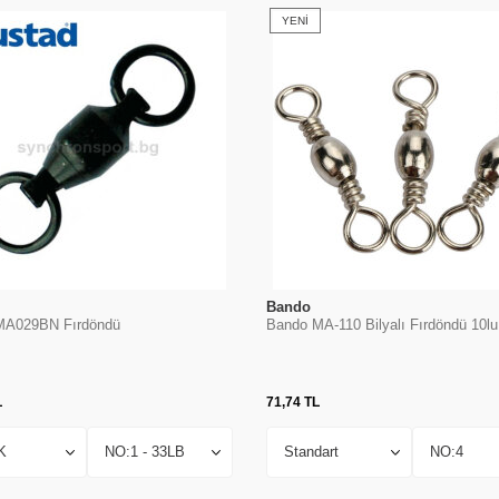
YENI
Bando
MA029BN Fırdöndü
Bando MA-110 Bilyalı Fırdöndü 10lu
L
71,74
TL