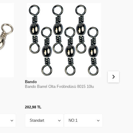
Bando
Albastar
Bando Barrel Olta Fırdöndüsü 8015 10lu
Albastar Ri
202,98
TL
88,98
TL