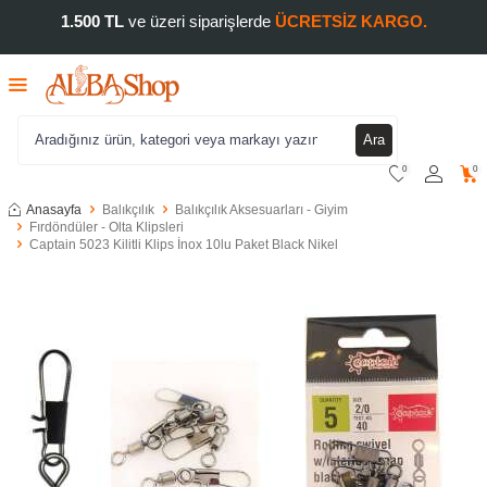
1.500 TL
ve üzeri siparişlerde
ÜCRETSİZ KARGO.
Ara
0
0
Anasayfa
Balıkçılık
Balıkçılık Aksesuarları - Giyim
Fırdöndüler - Olta Klipsleri
Captain 5023 Kilitli Klips İnox 10lu Paket Black Nikel