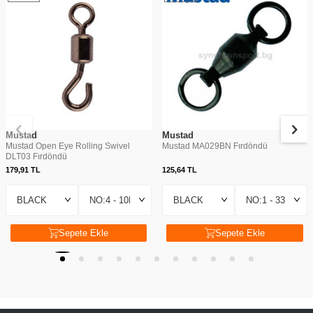
Mustad
Mustad
Mustad Open Eye Rolling Swivel
Mustad MA029BN Fırdöndü
DLT03 Fırdöndü
179,91
TL
125,64
TL
Sepete Ekle
Sepete Ekle