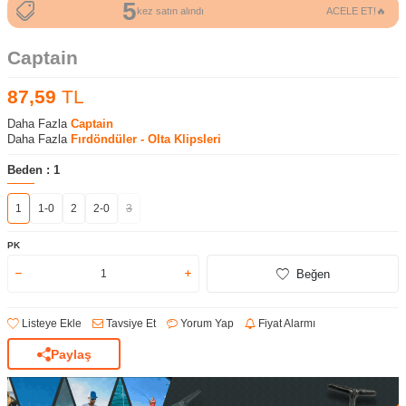
5
21
kez satın alındı
ACELE ET!🔥
kez görüntülendi
Captain
87,59
TL
Daha Fazla
Captain
Daha Fazla
Fırdöndüler - Olta Klipsleri
Beden :
1
1
1-0
2
2-0
3
PK
Beğen
Listeye Ekle
Tavsiye Et
Yorum Yap
Fiyat Alarmı
Paylaş