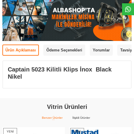
Ürün Açıklaması
Ödeme Seçenekleri
Yorumlar
Tavsiye
Captain 5023 Kilitli Klips İnox Black
Nikel
Vitrin Ürünleri
Benzer Ürünler
İlişkili Ürünler
YENI
YENI