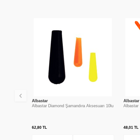
Albastar
Albastar
Albastar Diamond Şamandıra Aksesuarı 10lu
Albastar
62,80
TL
48,01
TL