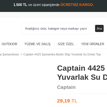
1.500 TL
ve üzeri siparişlerde
ÜCRETSİZ KARGO.
Ara
OUTDOOR
YÜZME VE DALIŞ
SIZE ÖZEL
YENI ÜRÜNLER
ta Şamandırası
Captain 4425 Şamandra Buldo 30gr Yuvarlak Su Dolan Top
Captain 4425
Yuvarlak Su 
Captain
29,19
TL