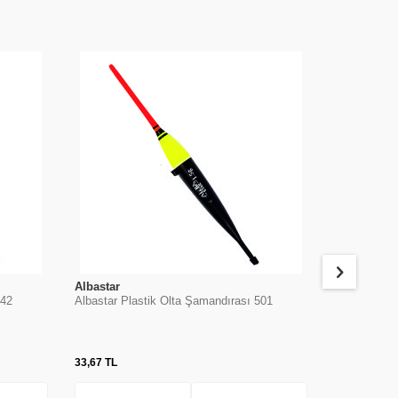
Albastar
Albastar
542
Albastar Plastik Olta Şamandırası 501
Albastar Pl
33,67
TL
53,32
TL