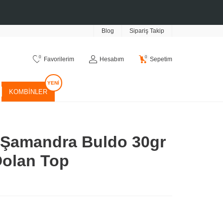
Blog
Sipariş Takip
0
0
Favorilerim
Hesabım
Sepetim
KOMBINLER
 Şamandra Buldo 30gr
Dolan Top