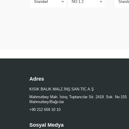
Adres
KISIK BALIK MALZ.İNŞ.SAN.TİC.A.Ş
Mahmutbey Mah. İstoç Toptancılar Sit. 2419. Sok. No:155
Mahmutbey/Bağcılar
+90 212 659 10 10
Sosyal Medya