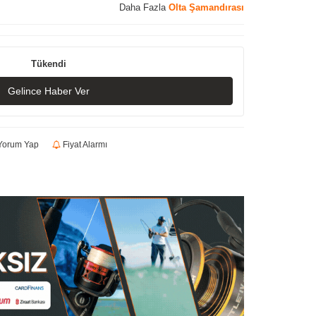
Daha Fazla
Olta Şamandırası
Tükendi
Gelince Haber Ver
orum Yap
Fiyat Alarmı