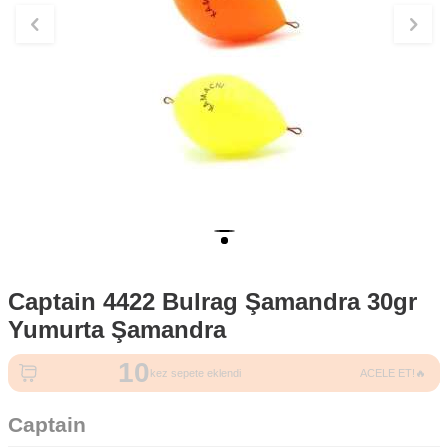
Captain 4422 Bulrag Şamandra 30gr
Yumurta Şamandra
10
5
kez sepete eklendi
ACELE ET!🔥
kez satın alındı
Captain