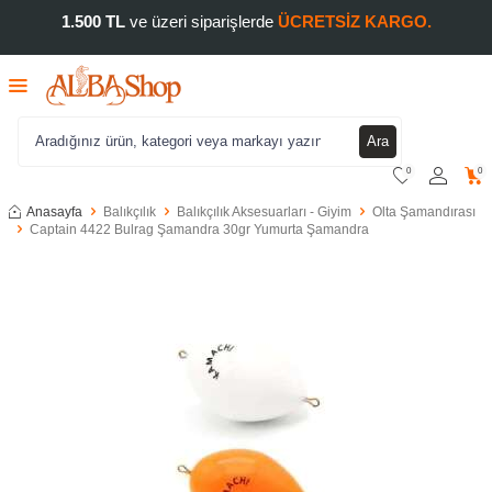
1.500 TL
ve üzeri siparişlerde
ÜCRETSİZ KARGO.
Ara
0
0
Anasayfa
Balıkçılık
Balıkçılık Aksesuarları - Giyim
Olta Şamandırası
Captain 4422 Bulrag Şamandra 30gr Yumurta Şamandra