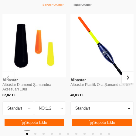
Benzer Ürünler
İlişkili Ürünler
Albastar
Albastar
Albastar Diamond Şamandıra
Albastar Plastik Olta Şamandırası 524
Aksesuarı 10lu
62,82
TL
48,03
TL
Sepete Ekle
Sepete Ekle