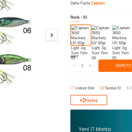
Daha Fazla
Captain
Renk :
01
ADET
SEPETE
Listeye Ekle
Tavsiye Et
Y
Paylaş