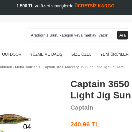
1.500 TL
ve üzeri siparişlerde
ÜCRETSİZ KARGO.
Ara
OUTDOOR
YÜZME VE DALIŞ
SIZE ÖZEL
YENI ÜRÜNLER
ahteleri - Metal Balıklar
Captain 3650 Mackery UV 60gr Light Jig Suni Yem
Captain 3650
Light Jig Sun
Captain
240,96
TL