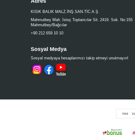
Adres
KISIK BALIK MALZ.İNŞ.SAN.TİC.A.Ş
Mahmutbey Mah. İstoç Toptancılar Sit. 2419. Sok. No:155
Mahmutbey/Bağcılar
+90 212 659 10 10
Sosyal Medya
Sosyal medyaya hesaplarımızı takip etmeyi unutmayın!