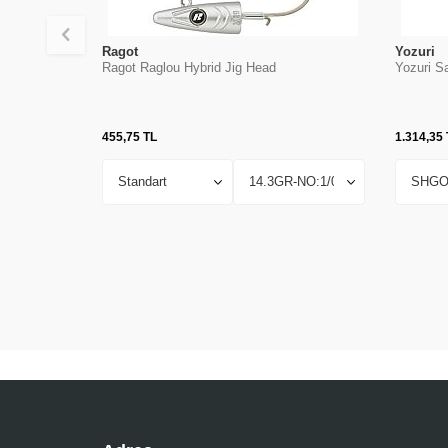
Ragot
Yozuri
Ragot Raglou Hybrid Jig Head
Yozuri Sa
455,75
TL
1.314,35