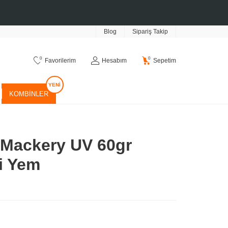
Blog
Sipariş Takip
0
0
Favorilerim
Hesabım
Sepetim
KOMBINLER
 Mackery UV 60gr
i Yem