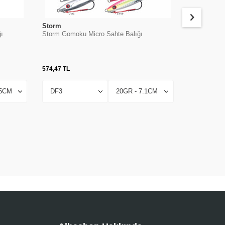
Storm
Sakura
ı
Storm Gomoku Micro Sahte Balığı
Sakura Surf
574,47
TL
1.552,98
TL