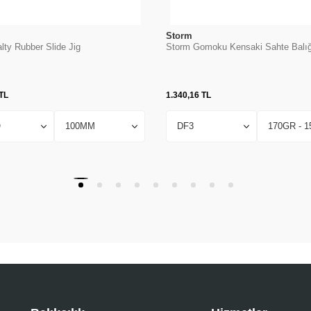
Storm
lty Rubber Slide Jig
Storm Gomoku Kensaki Sahte Balığ
TL
1.340,16
TL