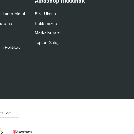
Albashop Hakkında
nlatma Metni
Bize Ulaşın
 Koruma
Hakkımızda
Markalarımız
ı
Toptan Satış
i Politikası