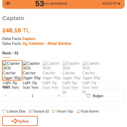
53
kez görüntülendi
ACELE ET!🔥
Captain
248,18
TL
Daha Fazla
Captain
Daha Fazla
Jig Sahteleri - Metal Balıklar
Renk :
01
ADET
Beğen
Listeye Ekle
Tavsiye Et
Yorum Yap
Fiyat Alarmı
Paylaş