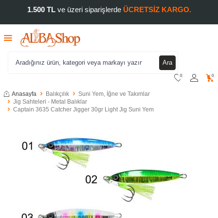
1.500 TL
ve üzeri siparişlerde
ÜCRETSİZ KARGO.
Ara
0
0
Anasayfa
Balıkçılık
Suni Yem, İğne ve Takımlar
Jig Sahteleri - Metal Balıklar
Captain 3635 Catcher Jigger 30gr Light Jig Suni Yem