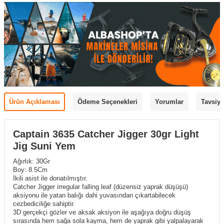
Ürün Açıklaması
Ödeme Seçenekleri
Yorumlar
Tavsiye
Captain 3635 Catcher Jigger 30gr Light
Jig Suni Yem
Ağırlık: 30Gr
Boy: 8.5Cm
İkili asist ile donatılmıştır.
Catcher Jigger irregular falling leaf (düzensiz yaprak düşüşü)
aksiyonu ile yatan balığı dahi yuvasından çıkartabilecek
cezbediciliğe sahiptir.
3D gerçekçi gözler ve aksak aksiyon ile aşağıya doğru düşüş
sırasında hem sağa sola kayma, hem de yaprak gibi yalpalayarak