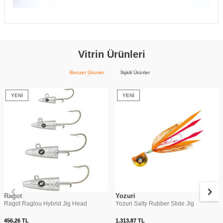
Vitrin Ürünleri
Benzer Ürünler
İlişkili Ürünler
YENI
YENI
Ragot
Yozuri
Ragot Raglou Hybrid Jig Head
Yozuri Salty Rubber Slide Jig
456,26
TL
1.313,87
TL