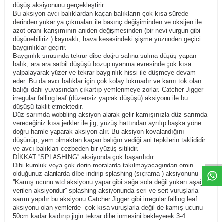
düşüş aksiyonunu gerçekleştirir.
Bu aksiyon avcı balıklardan kaçan balıkların çok kısa sürede
derinden yukarıya çıkmaları ile basınç değişiminden ve oksijen ile
azot oranı karışımının aniden değişmesinden (bir nevi vurgun gibi
düşünebiliriz ) kaynaklı, hava kesesindeki şişme yüzünden geçici
baygınlıklar geçirir.
Baygınlık sırasında tekrar dibe doğru salına salına düşüş yapan
balık; ara ara satbil düşüşü bozup uyanma evresinde çok kısa
yalpalayarak yüzer ve tekrar baygınlık hissi ile düşmeye devam
eder. Bu da avcı balıklar için çok kolay lokmadır ve karnı tok olan
balığı dahi yuvasından çıkartıp yemlenmeye zorlar. Catcher Jigger
irregular falling leaf (düzensiz yaprak düşüşü) aksiyonu ile bu
düşüşü taklit etmektedir.
Düz sarımda wobbling aksiyon alarak gelir kamışınızla düz sarımda
vereceğiniz kısa jerkler ile jig, yüzüş hattından ayrılıp başka yöne
doğru hamle yaparak aksiyon alır. Bu aksiyon kovalandığını
düşünüp, yem olmaktan kaçan balığın vediği ani tepkilerin taklididir
ve avcı balıkları cezbeden bir yüzüş sitilidir.
DİKKAT ''SPLASHING'' aksiyonda çok başarılıdır.
Dibi kumluk veya çok derin meralarda takılmayacagından emin
olduğunuz alanlarda dİbe indirip splashing (sıçrama ) aksiyonunu
''Kamış ucunu wtd aksiyonu yapar gibi sağa sola değil yukarı aşağı
verilen aksiyondur'' splashing aksiyonunda seri ve sert vuruşlarla
sarım yapılır bu aksiyonu Catcher Jigger gibi irregular falling leaf
aksiyonu olan yemlerde çok kısa vuruşlarla değil de kamış ucunu
50cm kadar kaldırıp jigin tekrar dibe inmesini bekleyerek 3-4