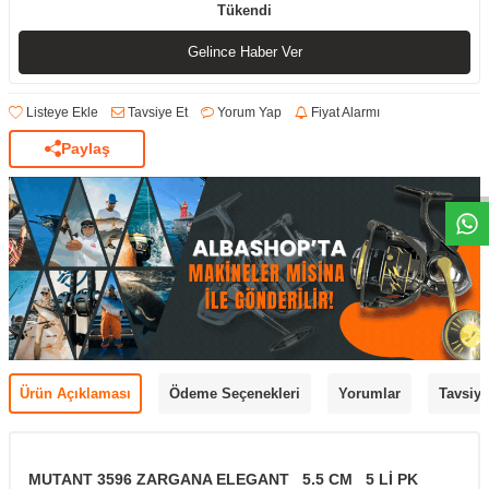
Tükendi
Gelince Haber Ver
Listeye Ekle
Tavsiye Et
Yorum Yap
Fiyat Alarmı
Paylaş
Ürün Açıklaması
Ödeme Seçenekleri
Yorumlar
Tavsiye
MUTANT 3596 ZARGANA ELEGANT 5.5 CM 5 Lİ PK