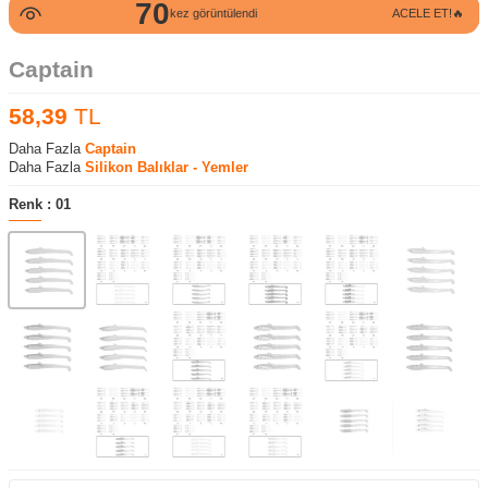
70
kez görüntülendi
ACELE ET!🔥
Captain
58,39
TL
Daha Fazla
Captain
Daha Fazla
Silikon Balıklar - Yemler
Renk :
01