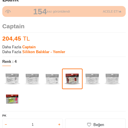
154
54
kez görüntülendi
ACELE ET!🔥
kez sepete eklendi
Captain
204,45
TL
Daha Fazla
Captain
Daha Fazla
Silikon Balıklar - Yemler
Renk :
4
PK
Beğen