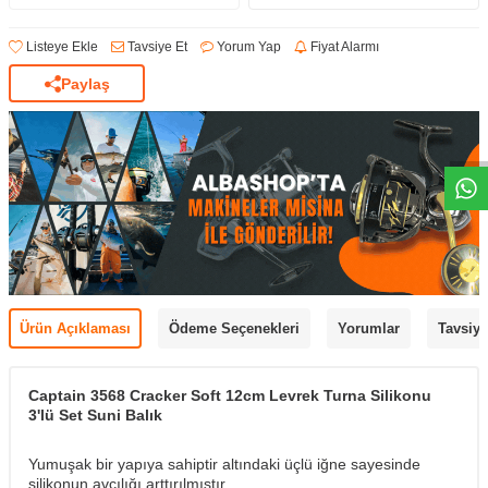
Listeye Ekle
Tavsiye Et
Yorum Yap
Fiyat Alarmı
Paylaş
Ürün Açıklaması
Ödeme Seçenekleri
Yorumlar
Tavsiye
Captain 3568 Cracker Soft 12cm Levrek Turna Silikonu
3'lü Set Suni Balık
Yumuşak bir yapıya sahiptir altındaki üçlü iğne sayesinde
silikonun avcılığı arttırılmıştır.