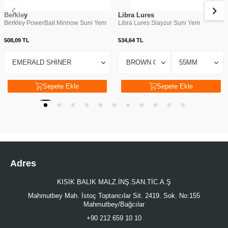
Berkley
Libra Lures
Berkley PowerBait Minnow Suni Yem
Libra Lures Slayzur Suni Yem
508,09
TL
534,64
TL
Sepete Ekle
Sepete Ekle
Adres
KISIK BALIK MALZ.İNŞ.SAN.TİC.A.Ş
Mahmutbey Mah. İstoç Toptancılar Sit. 2419. Sok. No:155
Mahmutbey/Bağcılar
+90 212 659 10 10