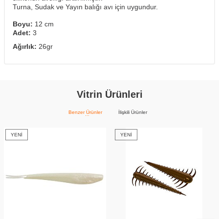
Turna, Sudak ve Yayın balığı avı için uygundur.
Boyu:
12 cm
Adet:
3
Ağırlık:
26gr
Vitrin Ürünleri
Benzer Ürünler
İlişkili Ürünler
YENI
YENI