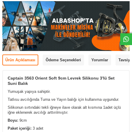
Ürün Açıklaması
Ödeme Seçenekleri
Yorumlar
Tavsiye
Captain 3563 Orient Soft 9cm Levrek Silikonu 3'lü Set
Suni Balık
Yumuşak yapıya sahiptir.
Tatlısu avcılığında Turna ve Yayın balığı için kullanıma uygundur.
Silikonun sırtındaki tekli iğneye ilave olarak alt kısmına 1adet üçlü
iğne eklenerek avcılığı arttırılmıştır.
Boyu:
9cm
Paket içeriği:
3 adet