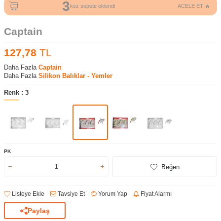
3
kez sepete eklendi
ACELE ET!🔥
Captain
127,78
TL
Daha Fazla
Captain
Daha Fazla
Silikon Balıklar - Yemler
Renk :
3
PK
Beğen
Listeye Ekle
Tavsiye Et
Yorum Yap
Fiyat Alarmı
Paylaş