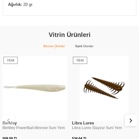
Ağırlık:
20 gr.
Vitrin Ürünleri
Benzer Ürünler
İlişkili Ürünler
YENI
YENI
Berkley
Libra Lures
Berkley PowerBait Minnow Suni Yem
Libra Lures Slayzur Suni Yem
508,09
TL
534,64
TL