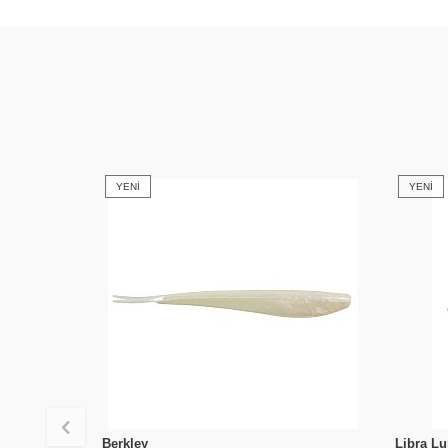
YENI
YENI
Berkley
Libra Lu