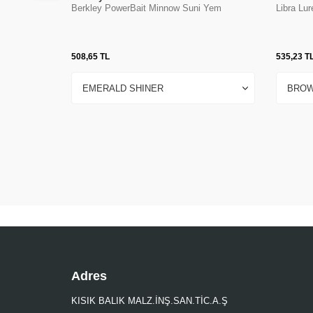
Berkley PowerBait Minnow Suni Yem
Libra Lu
508,65
TL
535,23
T
Adres
KISIK BALIK MALZ.İNŞ.SAN.TİC.A.Ş