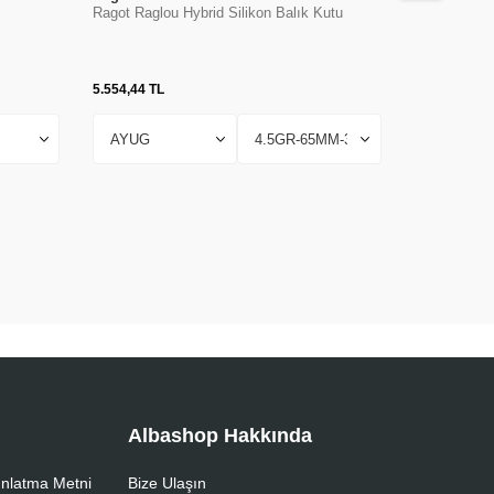
Ragot Raglou Hybrid Silikon Balık Kutu
Berkley Pow
Silikon Kar
5.554,44
TL
997,57
TL
Albashop Hakkında
nlatma Metni
Bize Ulaşın