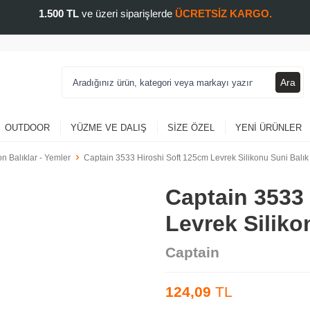
1.500 TL
ve üzeri siparişlerde
ÜCRETSİZ KARGO.
Ara
OUTDOOR
YÜZME VE DALIŞ
SIZE ÖZEL
YENI ÜRÜNLER
on Balıklar - Yemler
Captain 3533 Hiroshi Soft 125cm Levrek Silikonu Suni Balık
Captain 3533
Levrek Siliko
Captain
124,09
TL