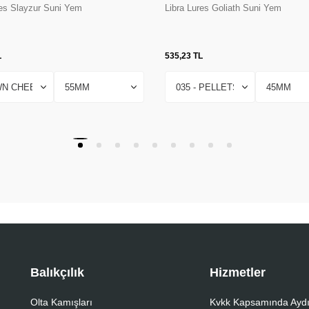
res Slayzur Suni Yem
Libra Lures Goliath Suni Yem
L
535,23
TL
Balıkçılık
Hizmetler
Olta Kamışları
Kvkk Kapsamında Aydı