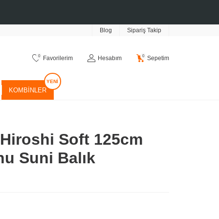
Blog
Sipariş Takip
0
0
Favorilerim
Hesabım
Sepetim
KOMBINLER
 Hiroshi Soft 125cm
nu Suni Balık