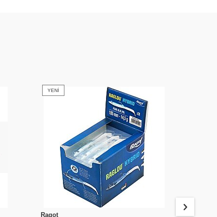
YENI
YENI
Ragot
Berkley