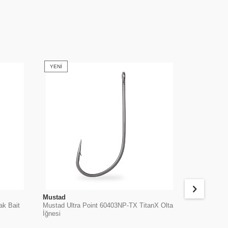
YENI
YENI
Mustad
Mustad
ak Bait
Mustad Ultra Point 60403NP-TX TitanX Olta
Mustad 9176
İğnesi
Olta İğnesi