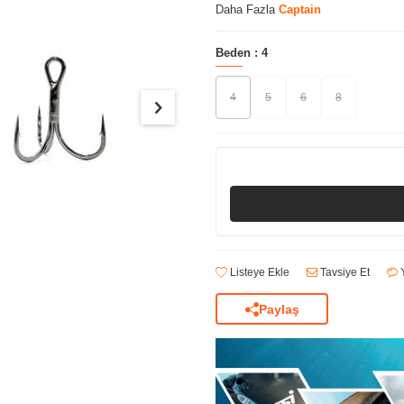
Daha Fazla
Captain
Beden :
4
4
5
6
8
Listeye Ekle
Tavsiye Et
Y
Paylaş