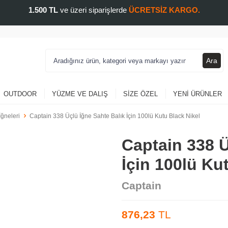
1.500 TL
ve üzeri siparişlerde
ÜCRETSİZ KARGO.
Ara
OUTDOOR
YÜZME VE DALIŞ
SIZE ÖZEL
YENI ÜRÜNLER
İğneleri
Captain 338 Üçlü İğne Sahte Balık İçin 100lü Kutu Black Nikel
Captain 338 Ü
İçin 100lü Ku
Captain
876,23
TL