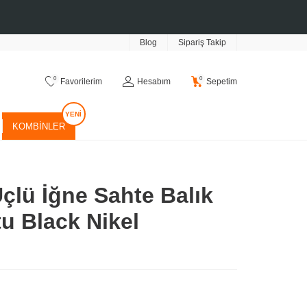
Blog
Sipariş Takip
0
0
Favorilerim
Hesabım
Sepetim
KOMBINLER
çlü İğne Sahte Balık
tu Black Nikel