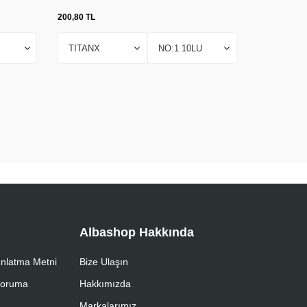
200,80
TL
474,63
TL
Albashop Hakkında
nlatma Metni
Bize Ulaşın
 Koruma
Hakkımızda
Markalarımız