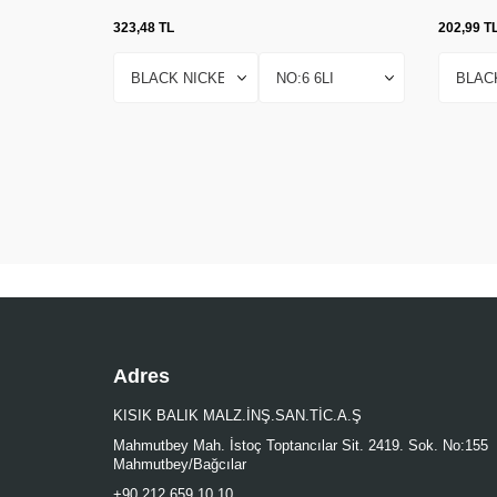
323,48
TL
202,99
T
Adres
KISIK BALIK MALZ.İNŞ.SAN.TİC.A.Ş
Mahmutbey Mah. İstoç Toptancılar Sit. 2419. Sok. No:155
Mahmutbey/Bağcılar
+90 212 659 10 10