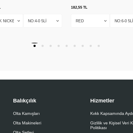
L
182,55
TL
Balıkçılık
Hizmetler
Olta Kamışları
Kvkk Kapsamında Aydı
Olta Makineleri
Gizlilik ve Kişisel Veri
Politikası
Olta Setleri