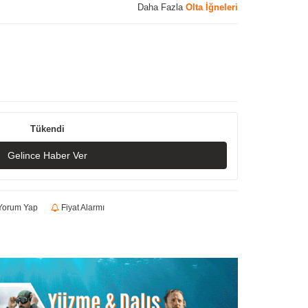
Daha Fazla
Olta İğneleri
Tükendi
Gelince Haber Ver
orum Yap
Fiyat Alarmı