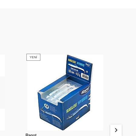
YENI
YENI
Ragot
Berkley