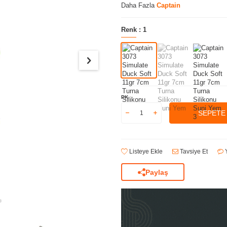
Daha Fazla
Captain
Renk :
1
PK
SEPETE
Listeye Ekle
Tavsiye Et
Y
Paylaş