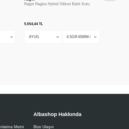
Ragot Raglou Hybrid Silikon Balık Kutu
Berkley Pow
Silikon Kar
5.554,44
TL
997,57
TL
Albashop Hakkında
nlatma Metni
Bize Ulaşın