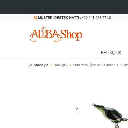
MÜŞTERI DESTEK HATTI :
+90 541 453 77 10
BALIKÇILIK
Anasayfa
Balıkçılık
Suni Yem, İğne ve Takımlar
Silik