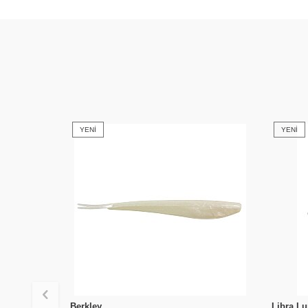
YENI
YENI
Berkley
Libra Lu