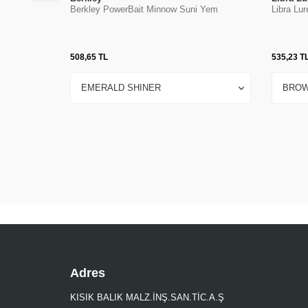
Berkley PowerBait Minnow Suni Yem
Libra Lu
508,65
TL
535,23
T
Adres
KISIK BALIK MALZ.İNŞ.SAN.TİC.A.Ş