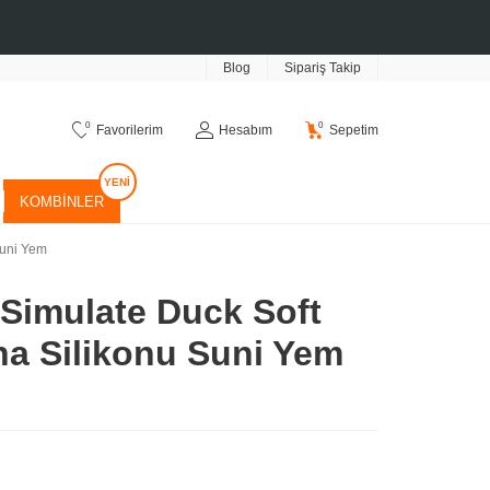
Blog
Sipariş Takip
0
0
Favorilerim
Hesabım
Sepetim
KOMBINLER
Suni Yem
 Simulate Duck Soft
na Silikonu Suni Yem