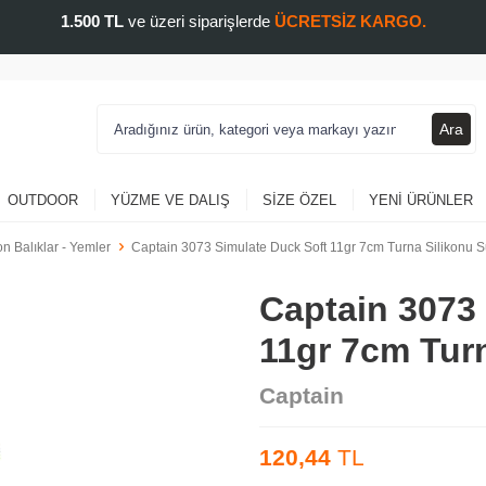
1.500 TL
ve üzeri siparişlerde
ÜCRETSİZ KARGO.
Ara
OUTDOOR
YÜZME VE DALIŞ
SIZE ÖZEL
YENI ÜRÜNLER
on Balıklar - Yemler
Captain 3073 Simulate Duck Soft 11gr 7cm Turna Silikonu 
Captain 3073
11gr 7cm Tur
Captain
120,44
TL