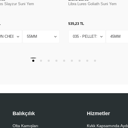
res Slayzur Suni Yem
Libra Lures Goliath Suni Yem
L
535,23
TL
Balıkçılık
Hizmetler
Olta Kamışları
Kvkk Kapsamında Aydı