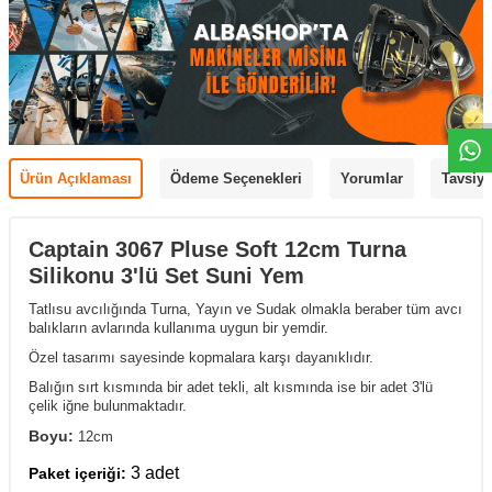
Ürün Açıklaması
Ödeme Seçenekleri
Yorumlar
Tavsiye
Captain 3067 Pluse Soft 12cm Turna
Silikonu 3'lü Set Suni Yem
Tatlısu avcılığında Turna, Yayın ve Sudak olmakla beraber tüm avcı
balıkların avlarında kullanıma uygun bir yemdir.
Özel tasarımı sayesinde kopmalara karşı dayanıklıdır.
Balığın sırt kısmında bir adet tekli, alt kısmında ise bir adet 3'lü
çelik iğne bulunmaktadır.
Boyu:
12cm
3 adet
Paket içeriği: