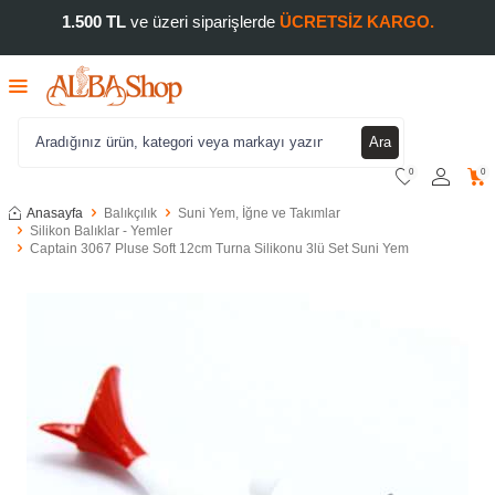
1.500 TL
ve üzeri siparişlerde
ÜCRETSİZ KARGO.
Ara
0
0
Anasayfa
Balıkçılık
Suni Yem, İğne ve Takımlar
Silikon Balıklar - Yemler
Captain 3067 Pluse Soft 12cm Turna Silikonu 3lü Set Suni Yem