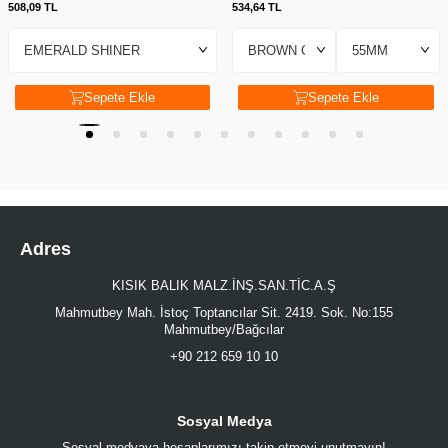
508,09
TL
534,64
TL
Sepete Ekle
Sepete Ekle
Adres
KISIK BALIK MALZ.İNŞ.SAN.TİC.A.Ş
Mahmutbey Mah. İstoç Toptancılar Sit. 2419. Sok. No:155
Mahmutbey/Bağcılar
+90 212 659 10 10
Sosyal Medya
Sosyal medyaya hesaplarımızı takip etmeyi unutmayın!