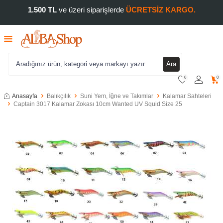
1.500 TL
ve üzeri siparişlerde
ÜCRETSİZ KARGO.
Ara
0
0
Anasayfa
Balıkçılık
Suni Yem, İğne ve Takımlar
Kalamar Sahteleri
Captain 3017 Kalamar Zokası 10cm Wanted UV Squid Size 25