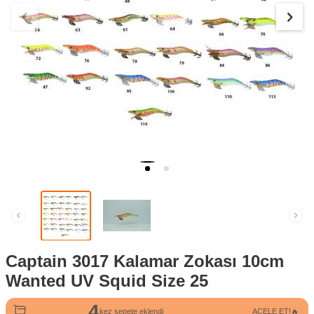
Captain 3017 Kalamar Zokası 10cm
Wanted UV Squid Size 25
4
7
kez sepete eklendi
ACELE ET!🔥
kez satın alındı