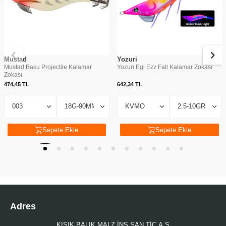
Mustad
Yozuri
Mustad Baku Projectile Kalamar
Yozuri Egi Ezz Fall Kalamar Zokası
Zokası
474,45
TL
642,34
TL
Sepete Ekle
Sepete Ekle
Adres
KISIK BALIK MALZ.İNŞ.SAN.TİC.A.Ş