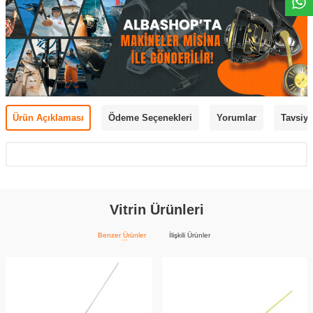
Ürün Açıklaması
Ödeme Seçenekleri
Yorumlar
Tavsiye
Vitrin Ürünleri
Benzer Ürünler
İlişkili Ürünler