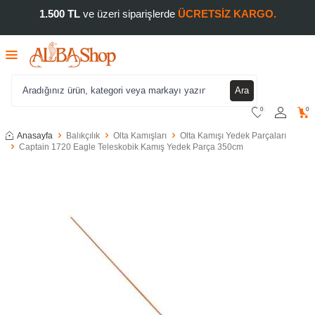
1.500 TL
ve üzeri siparişlerde
ÜCRETSİZ KARGO.
Ara
0
0
Anasayfa
Balıkçılık
Olta Kamışları
Olta Kamışı Yedek Parçaları
Captain 1720 Eagle Teleskobik Kamış Yedek Parça 350cm