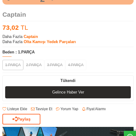
Captain
73,02
TL
Daha Fazla
Captain
Daha Fazla
Olta Kamışı Yedek Parçaları
Beden :
1.PARÇA
1.PARÇA
2.PARÇA
3.PARÇA
4.PARÇA
Tükendi
Gelince Haber Ver
Listeye Ekle
Tavsiye Et
Yorum Yap
Fiyat Alarmı
Paylaş