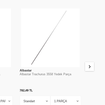
Albastar
Albastar
a
Albastar Trachurus 3558 Yedek Parça
Albastar Po
Parça
782,49
TL
882,25
TL