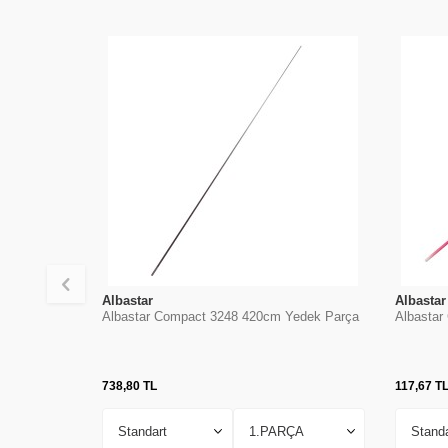
Albastar
Albastar
Albastar Compact 3248 420cm Yedek Parça
Albastar
738,80
TL
117,67
T