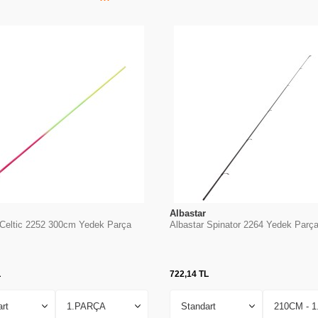
Albastar
 Celtic 2252 300cm Yedek Parça
Albastar Spinator 2264 Yedek Parç
L
722,14
TL