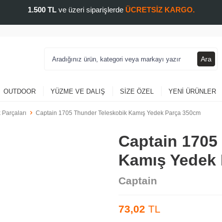
1.500 TL
ve üzeri siparişlerde
ÜCRETSİZ KARGO.
Ara
OUTDOOR
YÜZME VE DALIŞ
SIZE ÖZEL
YENI ÜRÜNLER
 Parçaları
Captain 1705 Thunder Teleskobik Kamış Yedek Parça 350cm
Captain 1705
Kamış Yedek
Captain
73,02
TL