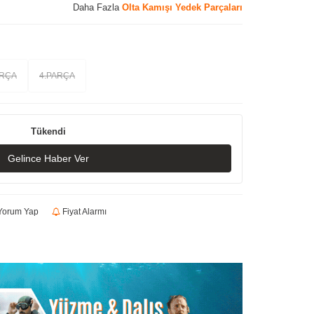
Daha Fazla
Olta Kamışı Yedek Parçaları
ARÇA
4.PARÇA
Tükendi
Gelince Haber Ver
orum Yap
Fiyat Alarmı