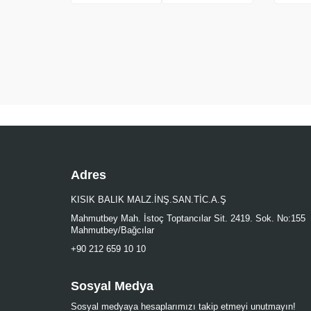
Adres
KISIK BALIK MALZ.İNŞ.SAN.TİC.A.Ş
Mahmutbey Mah. İstoç Toptancılar Sit. 2419. Sok. No:155
Mahmutbey/Bağcılar
+90 212 659 10 10
Sosyal Medya
Sosyal medyaya hesaplarımızı takip etmeyi unutmayın!