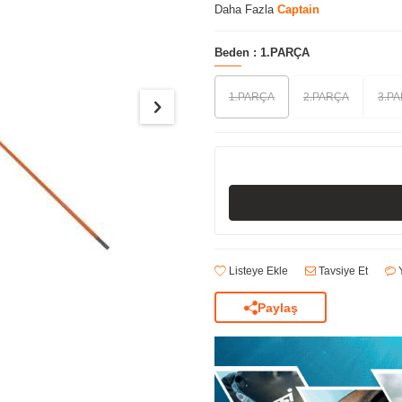
Daha Fazla
Captain
Beden :
1.PARÇA
1.PARÇA
2.PARÇA
3.P
Listeye Ekle
Tavsiye Et
Y
Paylaş