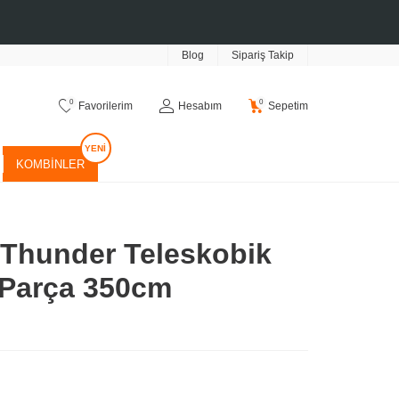
Blog
Sipariş Takip
0
0
Favorilerim
Hesabım
Sepetim
KOMBINLER
 Thunder Teleskobik
 Parça 350cm