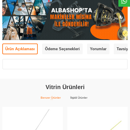
Ürün Açıklaması
Ödeme Seçenekleri
Yorumlar
Tavsiye
Vitrin Ürünleri
Benzer Ürünler
İlişkili Ürünler