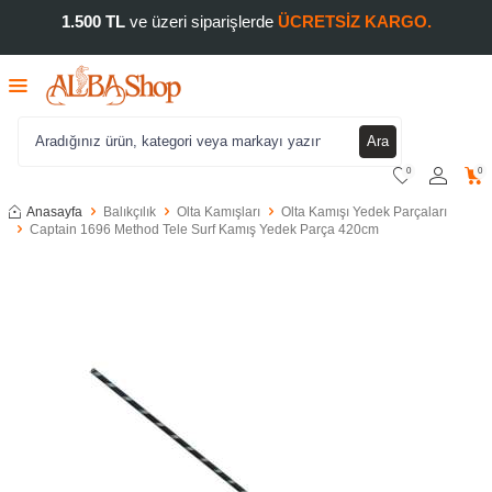
1.500 TL
ve üzeri siparişlerde
ÜCRETSİZ KARGO.
Ara
0
0
Anasayfa
Balıkçılık
Olta Kamışları
Olta Kamışı Yedek Parçaları
Captain 1696 Method Tele Surf Kamış Yedek Parça 420cm