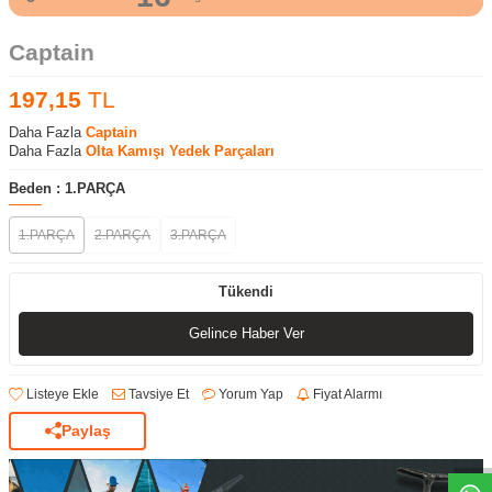
Captain
197,15
TL
Daha Fazla
Captain
Daha Fazla
Olta Kamışı Yedek Parçaları
Beden :
1.PARÇA
1.PARÇA
2.PARÇA
3.PARÇA
Tükendi
Gelince Haber Ver
Listeye Ekle
Tavsiye Et
Yorum Yap
Fiyat Alarmı
Paylaş