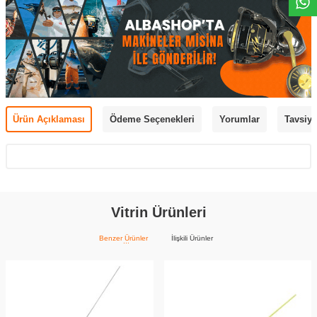
Ürün Açıklaması
Ödeme Seçenekleri
Yorumlar
Tavsiye
Vitrin Ürünleri
Benzer Ürünler
İlişkili Ürünler