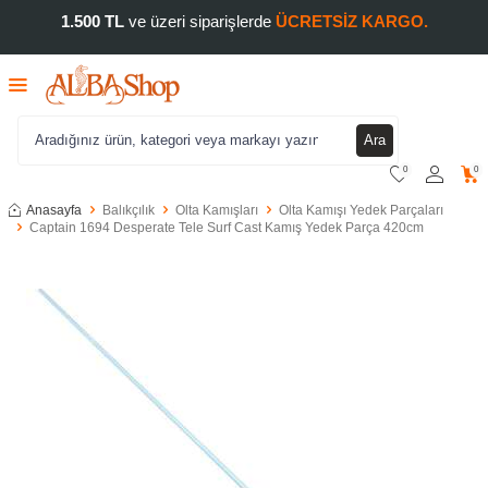
1.500 TL
ve üzeri siparişlerde
ÜCRETSİZ KARGO.
Ara
0
0
Anasayfa
Balıkçılık
Olta Kamışları
Olta Kamışı Yedek Parçaları
Captain 1694 Desperate Tele Surf Cast Kamış Yedek Parça 420cm