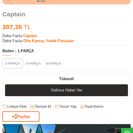
Captain
307,35
TL
Daha Fazla
Captain
Daha Fazla
Olta Kamışı Yedek Parçaları
Beden :
1.PARÇA
1.PARÇA
2.PARÇA
3.PARÇA
Tükendi
Gelince Haber Ver
Listeye Ekle
Tavsiye Et
Yorum Yap
Fiyat Alarmı
Paylaş